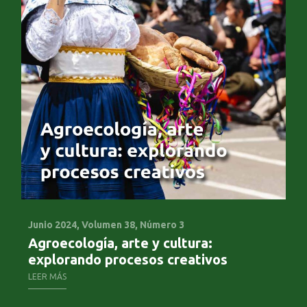
Junio 2024,
Volumen 38, Número 3
No
Agroecología, arte y cultura:
Co
explorando procesos creativos
ag
LEER MÁS
LE