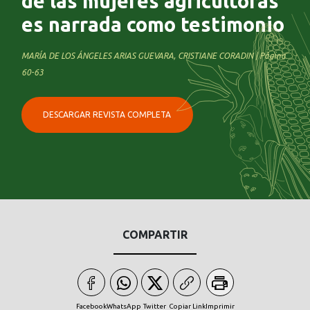
de las mujeres agricultoras
es narrada como testimonio
MARÍA DE LOS ÁNGELES ARIAS GUEVARA, CRISTIANE CORADIN | Página
60-63
DESCARGAR REVISTA COMPLETA
COMPARTIR
Facebook
WhatsApp
Twitter
Copiar Link
Imprimir