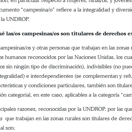
ión, en particular respecto a mujeres, niñas/os, y jóvenes
cumento “campesina/o” refiere a la integralidad y dive
n la UNDROP.
ué las/os campesinas/os son titulares de derechos e
campesinas/os y otras personas que trabajan en las zonas r
s humanos reconocidos por las Naciones Unidas, los cuale
/os sin ningún tipo de discriminación), indivisibles (no p
ntegralidad) e interdependientes (se complementan y ref
acterísticas y condiciones particulares, también son titu
ón categorial, en este caso, aplicables a la categoría “ca
ncipales razones, reconocidas por la UNDROP, por las que
s que trabajan en las zonas rurales son titulares de de
al son: