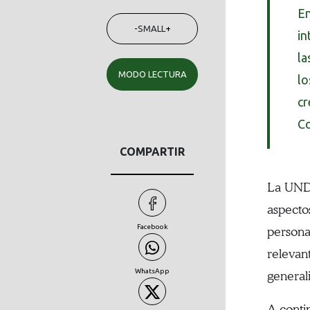
En
-
SMALL
+
in
la
MODO LECTURA
lo
cr
Co
COMPARTIR
La UNDR
aspecto
Facebook
persona
relevan
WhatsApp
general
A conti