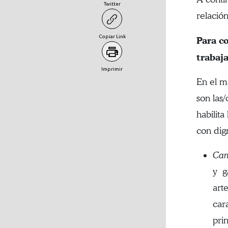
Twitter
relació
Copiar Link
Para c
trabaj
Imprimir
En el m
son las/
habilita
con dig
Cam
y g
art
car
pri