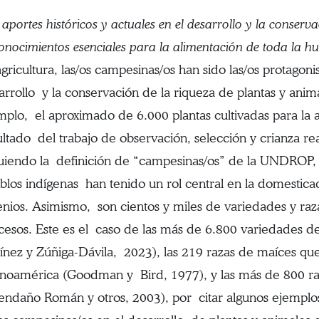
 aportes históricos y actuales en el desarrollo y la conserv
onocimientos esenciales para la alimentación de toda la 
agricultura, las/os campesinas/os han sido las/os protagoni
arrollo y la conservación de la riqueza de plantas y animal
mplo, el aproximado de 6.000 plantas cultivadas para la 
ultado del trabajo de observación, selección y crianza re
guiendo la definición de “campesinas/os” de la UNDROP,
blos indígenas han tenido un rol central en la domesticac
enios. Asimismo, son cientos y miles de variedades y raz
cesos. Este es el caso de las más de 6.800 variedades d
ínez y Zúñiga-Dávila, 2023), las 219 razas de maíces que
inoamérica (Goodman y Bird, 1977), y las más de 800 r
endaño Román y otros, 2003), por citar algunos ejemplos 