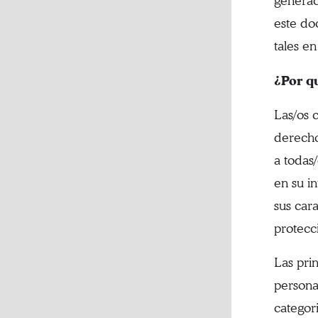
generac
este do
tales e
¿Por q
Las/os 
derecho
a todas
en su i
sus car
protecci
Las pri
persona
categori