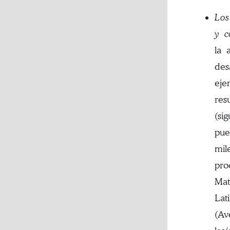
Los
y c
la 
des
eje
res
(si
pue
mil
pro
Mat
Lat
(Av