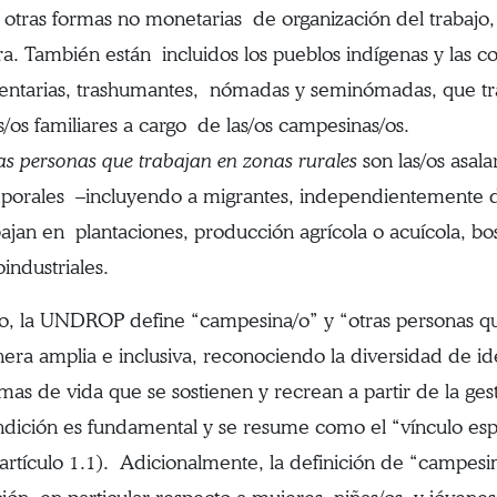
 otras formas no monetarias de organización del trabajo,
rra. También están incluidos los pueblos indígenas y las 
entarias, trashumantes, nómadas y seminómadas, que traba
as/os familiares a cargo de las/os campesinas/os.
as personas que trabajan en zonas rurales
son las/os asal
porales –incluyendo a migrantes, independientemente de
bajan en plantaciones, producción agrícola o acuícola, b
oindustriales.
to, la UNDROP define “campesina/o” y “otras personas que
ra amplia e inclusiva, reconociendo la diversidad de id
emas de vida que se sostienen y recrean a partir de la gest
ndición es fundamental y se resume como el “vínculo es
 (artículo 1.1). Adicionalmente, la definición de “campes