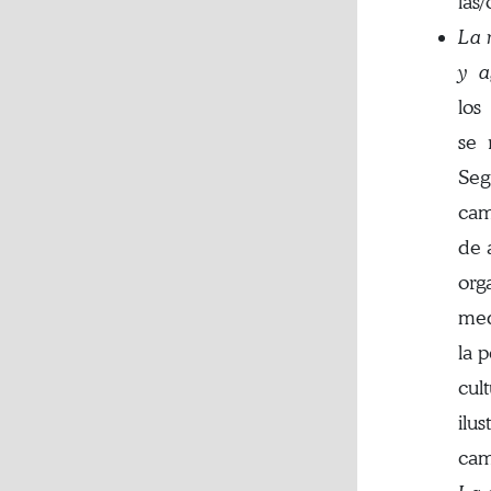
las
La 
y a
los
se 
Seg
cam
de 
org
med
la 
cul
ilu
cam