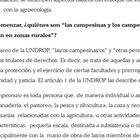
n con la agroecología.
omenzar, ¿quiénes son “las campesinas y los campes
an en zonas rurales”?
arco de la UNDROP, “las/os campesinas/os” y “otras pers
os titulares de derechos. Es decir, se trata de aquellas y 
 la protección y el ejercicio de ciertas facultades y prerr
nidad y justicia. El artículo 1 de la UNDROP las describe 
pesina/o
es toda persona que, de manera individual o aso
anadería, el pastoreo, la pesca y silvicultura, la caza y re
esanías relacionadas con la agricultura, u otras actividade
acterísticas: pequeña escala, destinada a subsistencia o c
ncipalmente con la mano de obra de las/os miembros de la