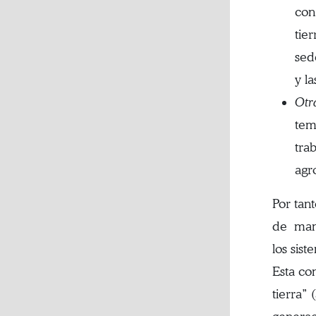
con
tie
sed
y l
Otr
tem
tra
agr
Por tan
de mane
los sist
Esta co
tierra”