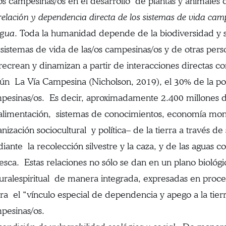
/os campesinas/os en el desarrollo de plantas y animales c
relación y dependencia directa de los sistemas de vida camp
gua
. Toda la humanidad depende de la biodiversidad y 
 sistemas de vida de las/os campesinas/os y de otras pers
recrean y dinamizan a partir de interacciones directas con 
ún La Vía Campesina (Nicholson, 2019), el 30% de la po
pesinas/os. Es decir, aproximadamente 2.400 millones
alimentación, sistemas de conocimientos, economía mone
anización sociocultural y política– de la tierra a través de
iante la recolección silvestre y la caza, y de las aguas c
pesca. Estas relaciones no sólo se dan en un plano biológi
turalespiritual de manera integrada, expresadas en proces
stra el “vínculo especial de dependencia y apego a la tierra
pesinas/os.