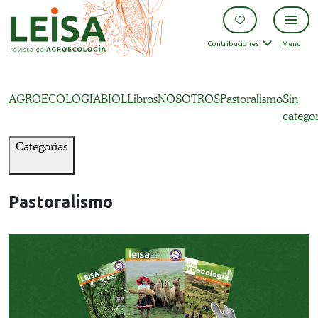
Contribuciones
Menu
AGROECOLOGIA
BIOL
Libros
NOSOTROS
Pastoralismo
Sin
categor
Categorías
Pastoralismo