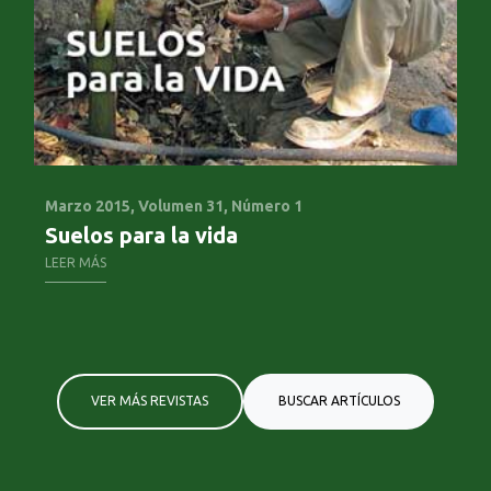
Marzo 2015,
Volumen 31, Número 1
Ju
Suelos para la vida
Ag
c
LEER MÁS
LE
VER MÁS REVISTAS
BUSCAR ARTÍCULOS