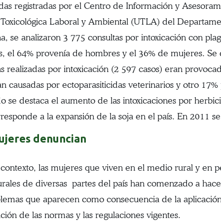
idas registradas por el Centro de Información y Asesoram
Toxicológica Laboral y Ambiental (UTLA) del Departamen
a, se analizaron 3 775 consultas por intoxicación con pla
s, el 64% provenía de hombres y el 36% de mujeres. Se d
as realizadas por intoxicación (2 597 casos) eran provoca
n causadas por ectoparasiticidas veterinarios y otro 17% 
do se destaca el aumento de las intoxicaciones por herbici
rresponde a la expansión de la soja en el país. En 2011 s
ujeres denuncian
 contexto, las mujeres que viven en el medio rural y en 
urales de diversas partes del país han comenzado a hac
blemas que aparecen como consecuencia de la aplicación
ación de las normas y las regulaciones vigentes.