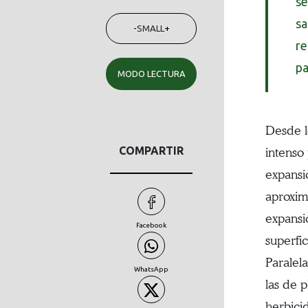
se
sa
-
SMALL
+
re
pa
MODO LECTURA
Desde l
COMPARTIR
intenso
expansi
aproxim
expansi
Facebook
superfi
Paralel
WhatsApp
las de p
herbici