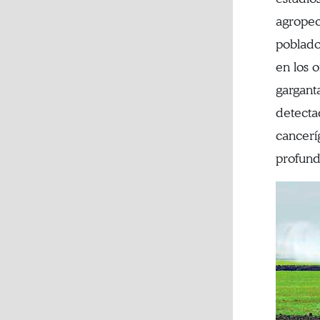
agropec
poblado
en los o
gargant
detecta
cancerí
profund