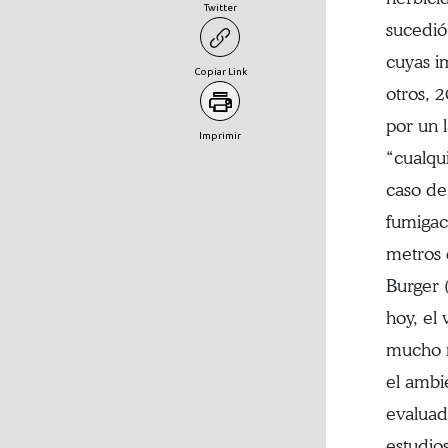
Twitter
sucedió 
cuyas i
Copiar Link
otros, 
por un 
Imprimir
“cualqu
caso de
fumigac
metros 
Burger 
hoy, el
mucho m
el ambi
evaluad
estudio