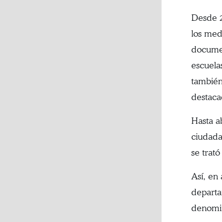
Desde 2
los medi
documen
escuela
también
destaca
Hasta a
ciudada
se trat
Así, en
departa
denomin