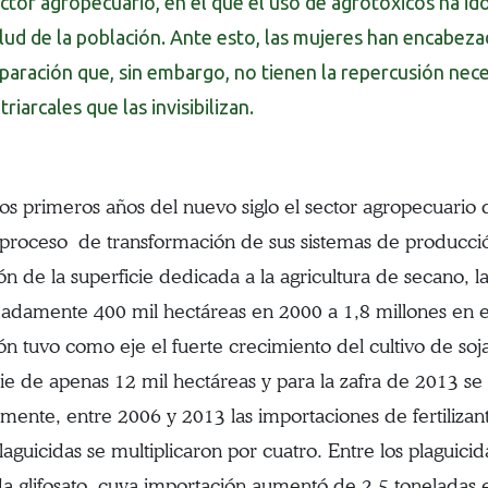
ctor agropecuario, en el que el uso de agrotóxicos ha i
lud de la población. Ante esto, las mujeres han encabez
paración que, sin embargo, no tienen la repercusión nec
triarcales que las invisibilizan.
os primeros años del nuevo siglo el sector agropecuari
 proceso de transformación de sus sistemas de producci
ón de la superficie dedicada a la agricultura de secano, l
adamente 400 mil hectáreas en 2000 a 1,8 millones en 
ón tuvo como eje el fuerte crecimiento del cultivo de s
cie de apenas 12 mil hectáreas y para la zafra de 2013 se
amente, entre 2006 y 2013 las importaciones de fertilizant
laguicidas se multiplicaron por cuatro. Entre los plaguicid
da glifosato, cuya importación aumentó de 2,5 tonelada