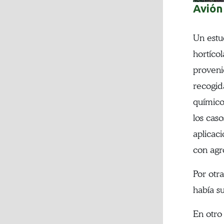
Avión
Un estu
hortíco
proveni
recogid
químico
los cas
aplicac
con agro
Por otr
había s
En otro