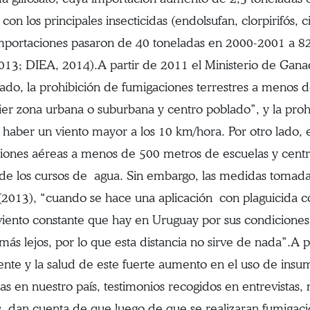
con los principales insecticidas (endolsufan, clorpirifós, 
mportaciones pasaron de 40 toneladas en 2000-2001 a 82
2013; DIEA, 2014).A partir de 2011 el Ministerio de Ganad
lado, la prohibición de fumigaciones terrestres a menos 
ier zona urbana o suburbana y centro poblado”, y la proh
 haber un viento mayor a los 10 km/hora. Por otro lado, 
iones aéreas a menos de 500 metros de escuelas y cent
de los cursos de agua. Sin embargo, las medidas tomadas
(2013), “cuando se hace una aplicación con plaguicida 
 viento constante que hay en Uruguay por sus condiciones
ás lejos, por lo que esta distancia no sirve de nada”.A 
ente y la salud de este fuerte aumento en el uso de in
as en nuestro país, testimonios recogidos en entrevistas
s dan cuenta de que luego de que se realizaran fumigaci