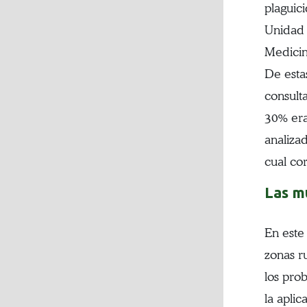
plaguic
Unidad 
Medicin
De esta
consult
30% era
analiza
cual co
Las m
En este
zonas r
los pro
la aplic