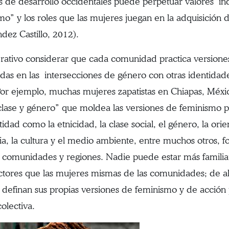
s de desarrollo occidentales puede perpetuar valores in
mo” y los roles que las mujeres juegan en la adquisición
dez Castillo, 2012).
rativo considerar que cada comunidad practica versione
idas en las intersecciones de género con otras identidade
 Por ejemplo, muchas mujeres zapatistas en Chiapas, Méxi
 clase y género” que moldea las versiones de feminismo 
idad como la etnicidad, la clase social, el género, la orie
oria, la cultura y el medio ambiente, entre muchos otros, 
comunidades y regiones. Nadie puede estar más familiar
actores que las mujeres mismas de las comunidades; de ah
 definan sus propias versiones de feminismo y de acción
olectiva.