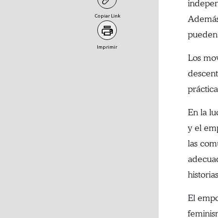
indepen
Copiar Link
Además,
pueden 
Imprimir
Los mov
descent
práctica
En la l
y el em
las com
adecuad
historia
El empo
feminis