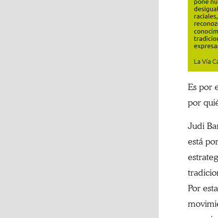
Es por 
por quié
Judi Ba
está po
estrate
tradici
Por est
movimie