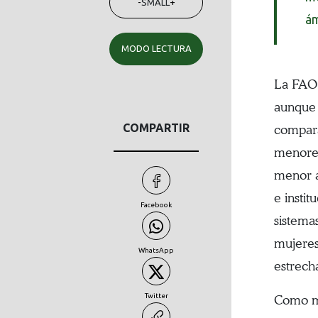
-
SMALL
+
ám
MODO LECTURA
La FAO 
aunque 
COMPARTIR
compara
menores
menor a
e insti
Facebook
sistema
mujeres
WhatsApp
estrecha
Twitter
Como mo