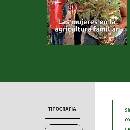
TIPOGRAFÍA
Sí
co
mo