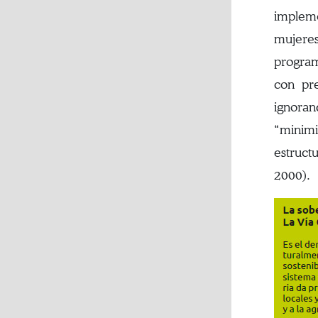
impleme
mujeres
program
con pre
ignoran
“minimi
estructu
2000).