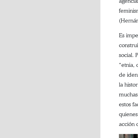
agencia
feminis
(Hernán
Es impe
constru
social.
“etnia,
de ident
la hist
muchas 
estos f
quienes
acción c