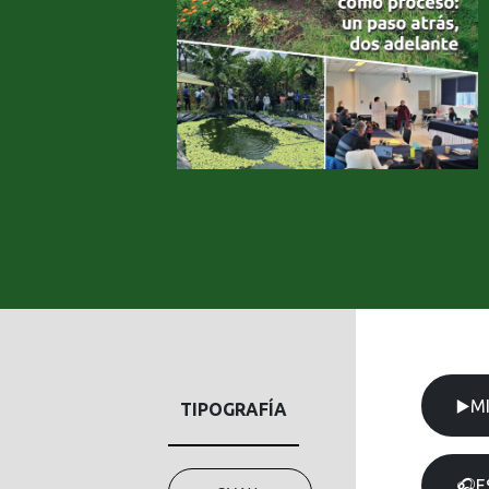
▶️M
TIPOGRAFÍA
🎧E