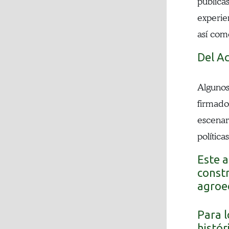
pública
experie
así com
Del Ac
Algunos
firmado
escenar
política
Este a
constr
agroe
Para l
histór