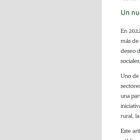
Un nu
En 2022
más de 
deseo d
sociales
Uno de 
sectore
una part
iniciat
rural, l
Este art