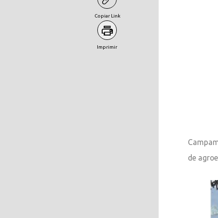
Copiar Link
Imprimir
Campamen
de agroe