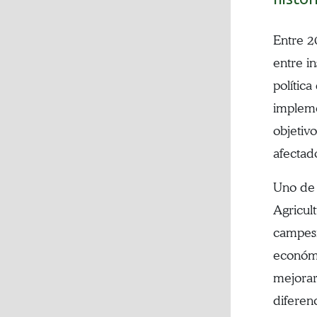
Entre 2
entre i
política
impleme
objetiv
afectad
Uno de 
Agricul
campesi
económi
mejorar
diferenc