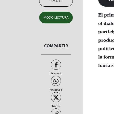
-
SMALL
+
El pri
MODO LECTURA
el diá
partici
produc
COMPARTIR
políti
la form
hacia 
Facebook
WhatsApp
Twitter