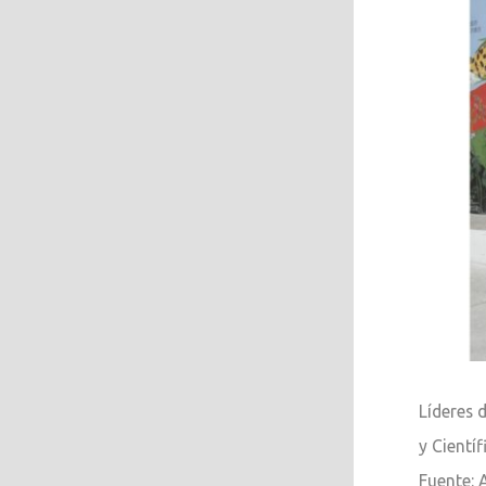
Líderes 
y Cientí
Fuente: 