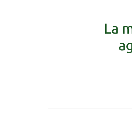
La m
ag