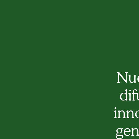
Nue
dif
inn
gen