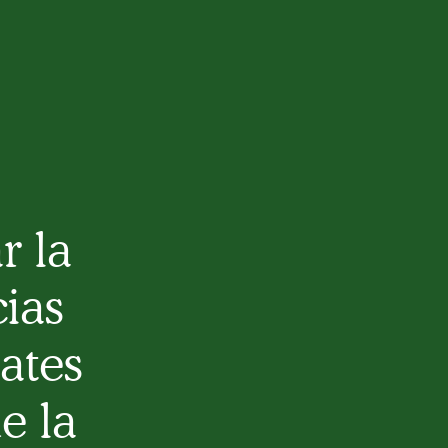
r la
cias
ates
e la