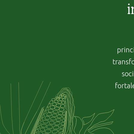
i
princ
transf
soci
fortal