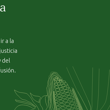
ca
r a la
usticia
y del
fusión.