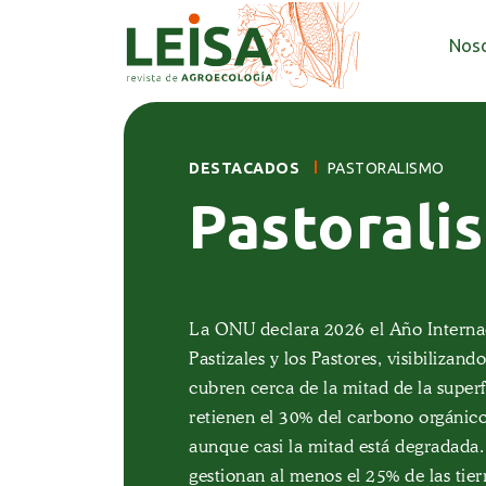
Nos
DESTACADOS
LANZAMIENTO
NOTICIA
REVISTA
PASTORALISMO
REVISTA
Pastorali
¡Ya salió 
Anunciam
40-1!
nuestra e
La ONU declara 2026 el Año Internac
40-2
Pastizales y los Pastores, visibilizan
cubren cerca de la mitad de la superfi
En esta nueva edición de LEISA revis
retienen el 30% del carbono orgánico
compartimos aprendizajes, reflexione
aunque casi la mitad está degradada.
construidas colectivamente a lo larg
La edición 40-2 de LEISA revista de 
gestionan al menos el 25% de las tier