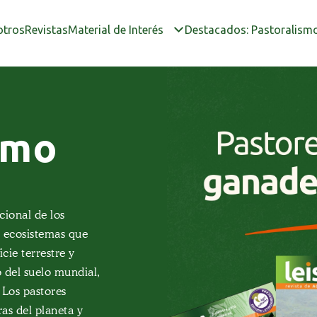
otros
Revistas
Material de Interés
Destacados: Pastoralism
smo
LEISA
os
dición
ional de los
do ecosistemas que
cie terrestre y
ta de agroecología,
 del suelo mundial,
s y experiencias
 Los pastores
o del Programa
agroecología,
ras del planeta y