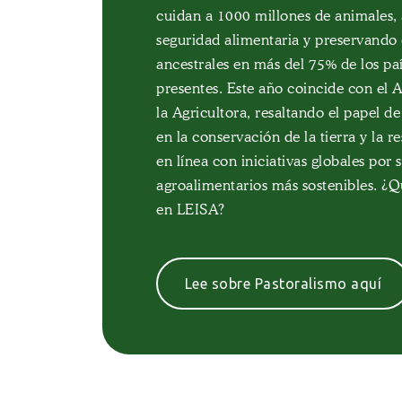
Transición hacia una Agroecología C
«Juventudes e infancias en la agroec
cuidan a 1000 millones de animales, 
de la Soberanía Alimentaria (Tacsa) d
visibilizar el rol de las juventudes rur
seguridad alimentaria y preservando
(2018-2026). Caminos recorridos en t
transformación de sus territorios a tr
ancestrales en más del 75% de los pa
desafiantes, que muestran que la agr
agroecológicas, prácticas tradicional
presentes. Este año coincide con el 
un proceso de resistencia, organizac
convocatoria invita a compartir exper
la Agricultora, resaltando el papel d
futuros más justos y sostenibles.
propuestas que fortalezcan la partici
en la conservación de la tierra y la re
infancias en el movimiento agroecoló
en línea con iniciativas globales por 
30 de junio. Esperamos sus contribuc
agroalimentarios más sostenibles. ¿
¡Lee la revista aquí!
noticias dirigidas a Ana Dorrego: 
en LEISA?
Lee sobre Pastoralismo aquí