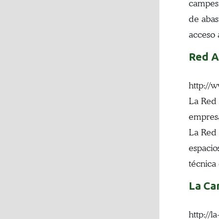
campes
de abas
acceso 
Red A
http://
La Red 
empresa
La Red 
espacio
técnica
La Ca
http://l