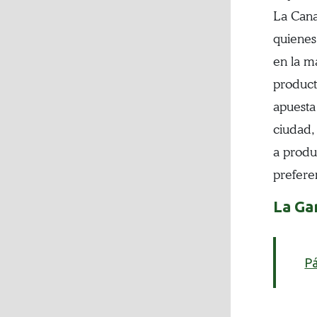
La Cana
quienes
en la m
product
apuesta
ciudad,
a produ
prefere
La Ga
Pá