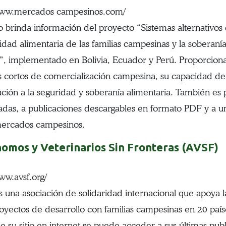
/www.mercados campesinos.com/
tio brinda información del proyecto “Sistemas alternativos
idad alimentaria de las familias campesinas y la soberanía 
”, implementado en Bolivia, Ecuador y Perú. Proporciona
os cortos de comercialización campesina, su capacidad de
ución a la seguridad y soberanía alimentaria. También es 
zadas, a publicaciones descargables en formato PDF y a un
mercados campesinos.
omos y Veterinarios Sin Fronteras (AVSF)
www.avsf.org/
 una asociación de solidaridad internacional que apoya l
oyectos de desarrollo con familias campesinas en 20 país
e su sitio en internet se puede acceder a sus últimas publ