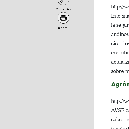
http:/
Copiar Link
Este si
la segur
Imprimir
andinos
circuit
contrib
actuali
sobre 
Agrón
http://
AVSF es
cabo pr
través d