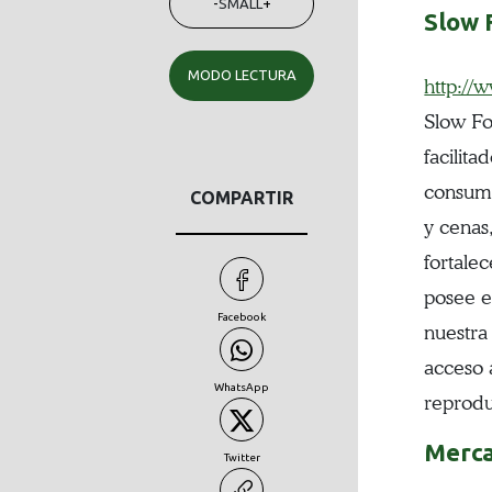
-
SMALL
+
Slow 
MODO LECTURA
http://
Slow Fo
facilit
consumi
COMPARTIR
y cenas
fortale
posee e
Facebook
nuestra
acceso a
WhatsApp
reprodu
Merca
Twitter