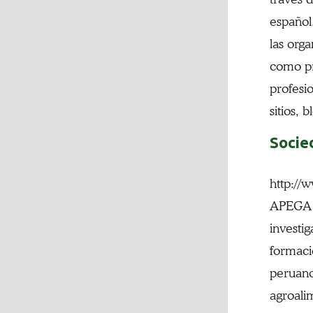
español
las orga
como pr
profesi
sitios, b
Socie
http://
APEGA e
investi
formaci
peruano
agroali