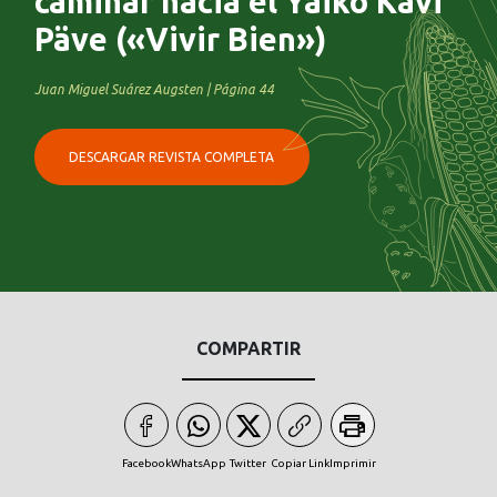
caminar hacia el Yaiko Kavi
Päve («Vivir Bien»)
Juan Miguel Suárez Augsten | Página 44
DESCARGAR REVISTA COMPLETA
COMPARTIR
Facebook
WhatsApp
Twitter
Copiar Link
Imprimir