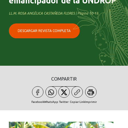
emancipador de la UNDROP
LL.M. ROSA ANGÉLICA CASTAÑEDA FLORES | Página 10-13
DESCARGAR REVISTA COMPLETA
COMPARTIR
Facebook
WhatsApp
Twitter
Copiar Link
Imprimir