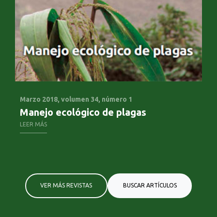
Marzo 2018,
volumen 34, número 1
Se
Manejo ecológico de plagas
El
c
LEER MÁS
LE
VER MÁS REVISTAS
BUSCAR ARTÍCULOS