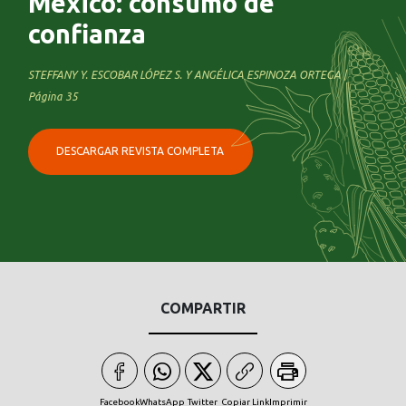
México: consumo de
confianza
STEFFANY Y. ESCOBAR LÓPEZ S. Y ANGÉLICA ESPINOZA ORTEGA |
Página 35
DESCARGAR REVISTA COMPLETA
COMPARTIR
Facebook
WhatsApp
Twitter
Copiar Link
Imprimir