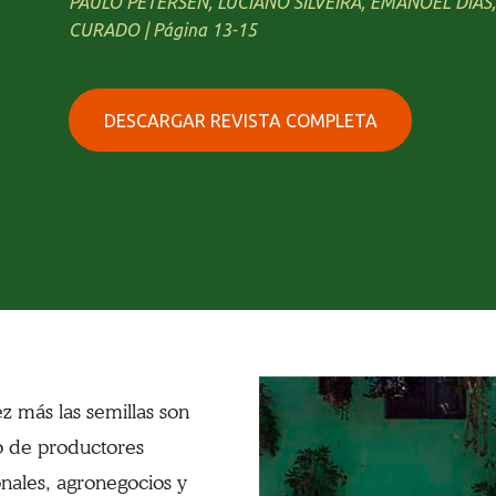
PAULO PETERSEN, LUCIANO SILVEIRA, EMANOEL DIA
CURADO | Página 13-15
DESCARGAR REVISTA COMPLETA
z más las semillas son
 de productores
onales, agronegocios y