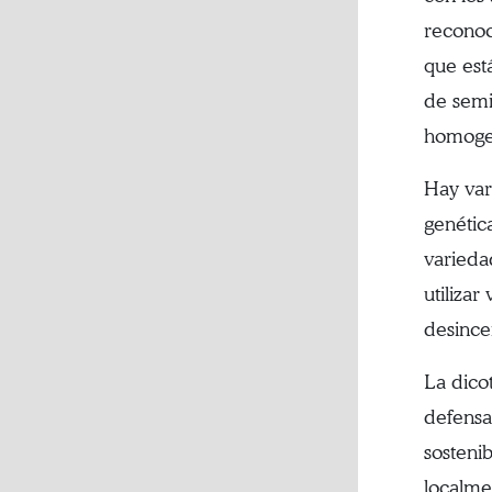
reconoci
que est
de semil
homogen
Hay var
genétic
varieda
utiliza
desince
La dico
defensa
sosteni
localme