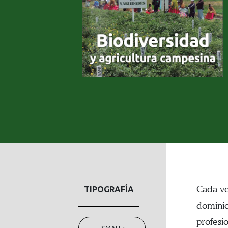
Cada ve
TIPOGRAFÍA
dominio
profesi
-
SMALL
+