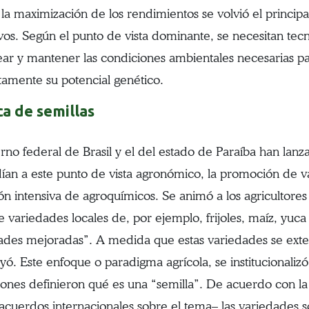
la maximización de los rendimientos se volvió el princip
ivos. Según el punto de vista dominante, se necesitan tec
ear y mantener las condiciones ambientales necesarias pa
amente su potencial genético.
ca de semillas
erno federal de Brasil y el del estado de Paraíba han lan
ían a este punto de vista agronómico, la promoción de 
ión intensiva de agroquímicos. Se animó a los agricultores
 variedades locales de, por ejemplo, frijoles, maíz, yuca
ades mejoradas”. A medida que estas variedades se exten
yó. Este enfoque o paradigma agrícola, se institucional
iones definieron qué es una “semilla”. De acuerdo con la
 acuerdos internacionales sobre el tema– las variedades 