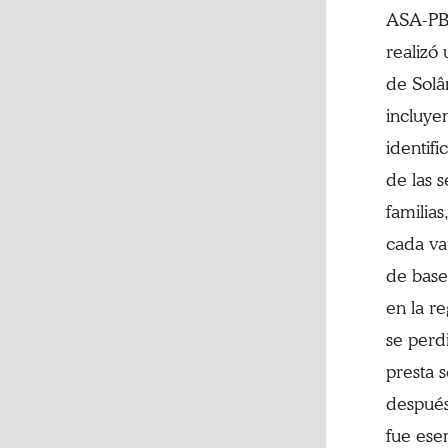
ASA-PB 
realizó 
de Solâ
incluye
identif
de las s
familias
cada va
de base
en la r
se perd
presta 
después
fue esen