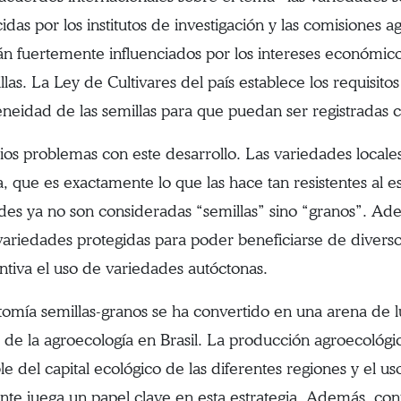
das por los institutos de investigación y las comisiones ag
án fuertemente influenciados por los intereses económi
las. La Ley de Cultivares del país establece los requisito
eidad de las semillas para que puedan ser registradas 
ios problemas con este desarrollo. Las variedades locales 
a, que es exactamente lo que las hace tan resistentes al e
des ya no son consideradas “semillas” sino “granos”. Ade
r variedades protegidas para poder beneficiarse de divers
ntiva el uso de variedades autóctonas.
tomía semillas-granos se ha convertido en una arena de 
 de la agroecología en Brasil. La producción agroecológ
ble del capital ecológico de las diferentes regiones y el 
nte juega un papel clave en esta estrategia. Además, cont