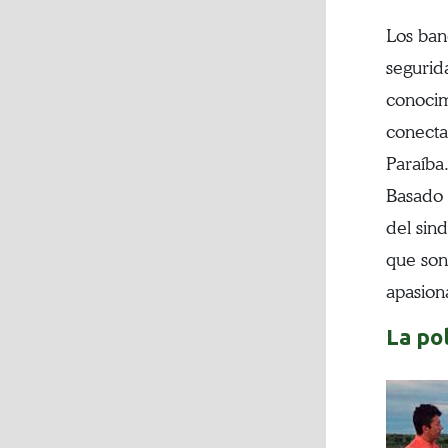
Los ban
segurid
conocim
conecta
Paraíba
Basado 
del sind
que son
apasiona
La pol