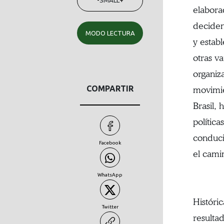
elaborad
deciden
MODO LECTURA
y estab
otras v
organiz
COMPARTIR
movimie
Brasil, 
política
conduci
Facebook
el cami
WhatsApp
Históri
Twitter
resulta