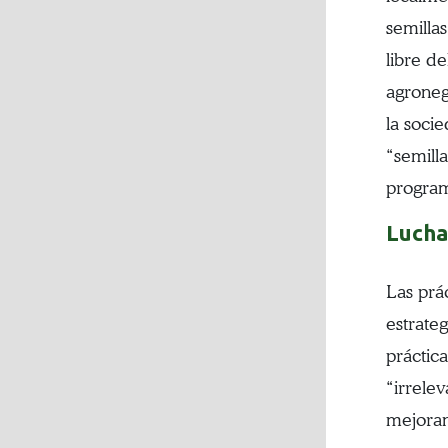
semilla
libre d
agroneg
la soci
“semilla
program
Lucha
Las prá
estrate
práctic
“irrele
mejoram