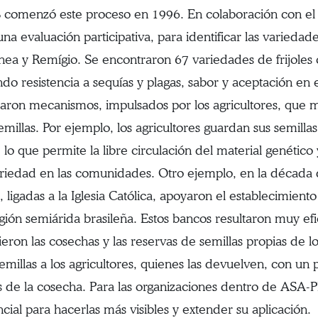
comenzó este proceso en 1996. En colaboración con el si
una evaluación participativa, para identificar las variedade
nea y Remígio. Se encontraron 67 variedades de frijoles c
ndo resistencia a sequías y plagas, sabor y aceptación e
icaron mecanismos, impulsados por los agricultores, que m
emillas. Por ejemplo, los agricultores guardan sus semilla
, lo que permite la libre circulación del material genétic
riedad en las comunidades. Otro ejemplo, en la década 
, ligadas a la Iglesia Católica, apoyaron el establecimien
egión semiárida brasileña. Estos bancos resultaron muy e
ieron las cosechas y las reservas de semillas propias de lo
semillas a los agricultores, quienes las devuelven, con 
 de la cosecha. Para las organizaciones dentro de ASA-P
cial para hacerlas más visibles y extender su aplicación.