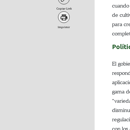
cuando 
Copiar Link
de cult
para cr
Imprimir
complet
Políti
El gobi
respond
aplicac
gama de
“varied
disminu
regulac
con los