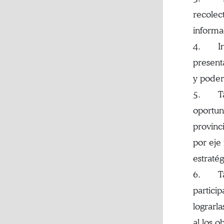
recolec
informa
4. Inse
presenta
y poder
5. Tall
oportun
provinc
por eje
estraté
6. Tall
particip
lograrla
al los o