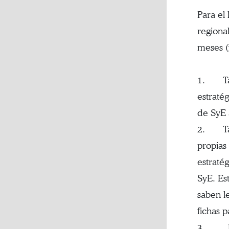
Para el
regiona
meses (
1. Tall
estraté
de SyE 
2. Tall
propias 
estraté
SyE. Es
saben l
fichas p
3. Reco