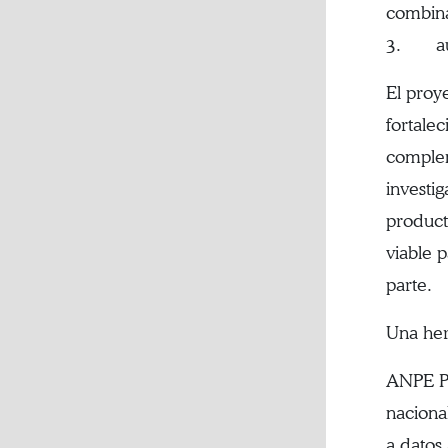
combin
3. aume
El proy
fortale
complem
investi
product
viable 
parte.
Una her
ANPE PE
naciona
a datos