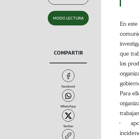
MODO LECTURA
En este
comunid
investi
COMPARTIR
que tra
los pro
organiz
gobierno
Facebook
Para ell
organiz
WhatsApp
trabaja
̵ apoyo
Twitter
incidenc