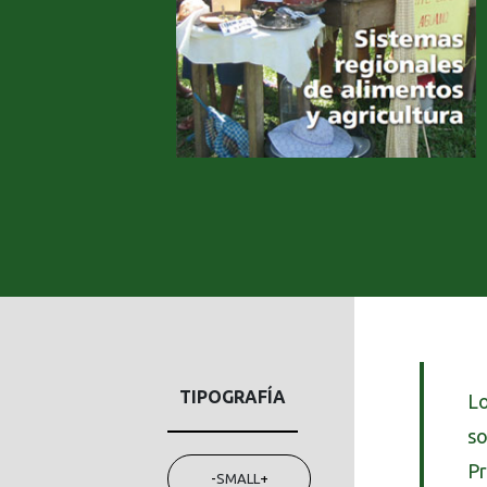
TIPOGRAFÍA
Lo
so
Pr
-
SMALL
+