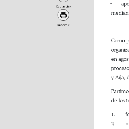
̵ apoyo
Copiar Link
mediant
Imprimir
Como pa
organiz
en agos
proceso
y Aíja,
Partimo
de los 
1. fort
2. mejo