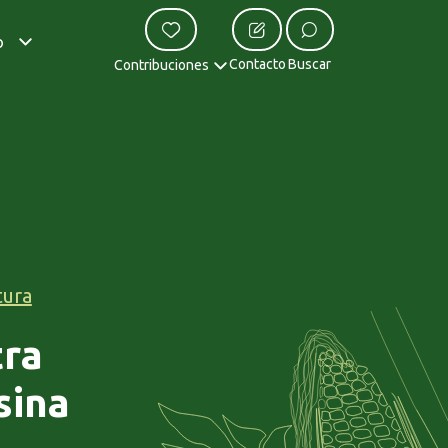
o
Contacto
Buscar
Contribuciones
tura
tra
sina