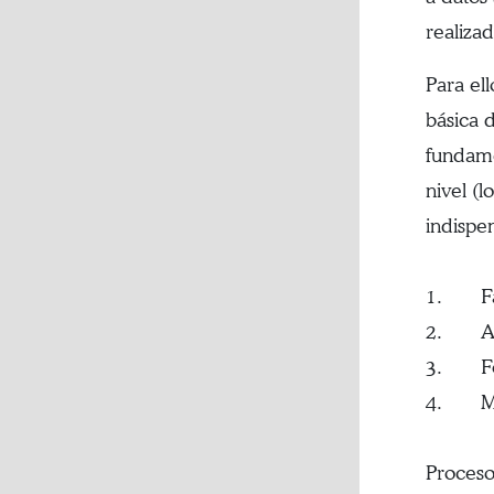
realizad
Para el
básica 
fundame
nivel (l
indispen
1. Faci
2. Aum
3. Fome
4. Mejo
Proceso