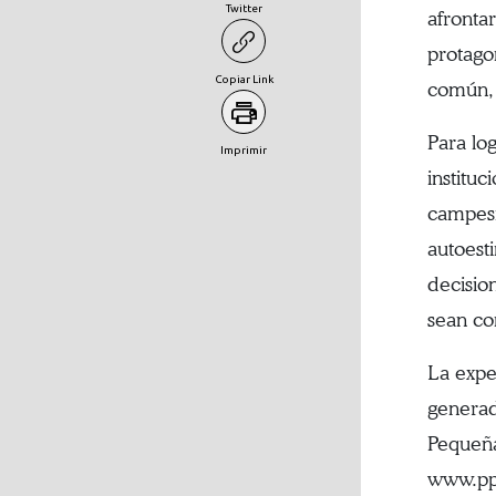
Twitter
afrontar
protago
Copiar Link
común, 
Para log
Imprimir
instituc
campesi
autoesti
decisio
sean co
La expe
generad
Pequeña
www.pp