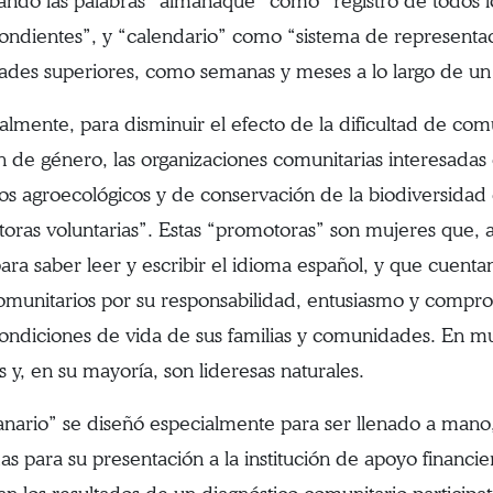
ndo las palabras “almanaque” como “registro de todos los
ondientes”, y “calendario” como “sistema de representac
ades superiores, como semanas y meses a lo largo de un
almente, para disminuir el efecto de la dificultad de comu
ón de género, las organizaciones comunitarias interesadas
os agroecológicos y de conservación de la biodiversidad
oras voluntarias”. Estas “promotoras” son mujeres que, 
para saber leer y escribir el idioma español, y que cuent
omunitarios por su responsabilidad, entusiasmo y compr
condiciones de vida de sus familias y comunidades. En m
s y, en su mayoría, son lideresas naturales.
anario” se diseñó especialmente para ser llenado a mano
as para su presentación a la institución de apoyo financie