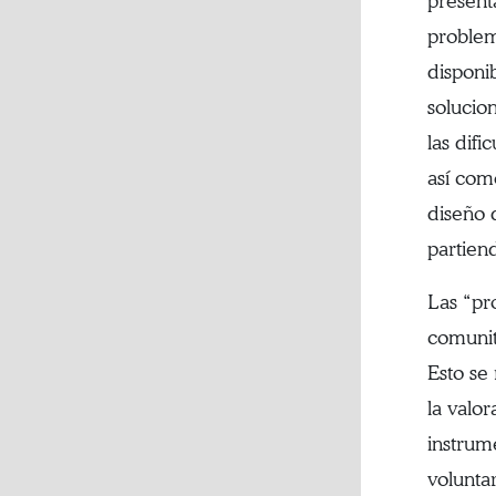
presenta
problem
disponi
solucio
las dif
así como
diseño 
partiend
Las “pr
comunit
Esto se 
la valo
instrum
volunta