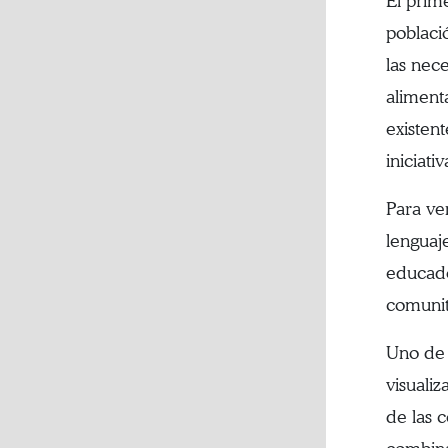
El prim
poblaci
las nec
aliment
existen
iniciat
Para ve
lenguaj
educado
comunit
Uno de 
visualiz
de las 