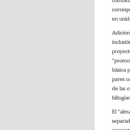
combina
corresp
en unid
Adicion
inclusi
proyect
“promot
básica 
pares c
de las 
bilingüe
El “alm
separad