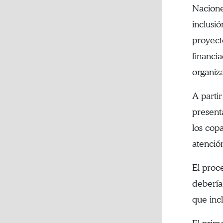
Nacione
inclusi
proyecto
financi
organiz
A parti
present
los copa
atenció
El proc
debería 
que incl