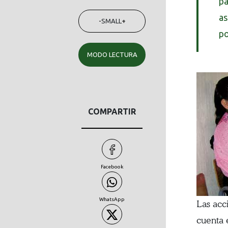
pa
as
-
SMALL
+
po
MODO LECTURA
COMPARTIR
Facebook
WhatsApp
Las acc
cuenta e