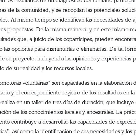
n los resultados de un diagnóstico comunitario participati
as de la comunidad, y se recopilan las potenciales solucio
bles. Al mismo tiempo se identifican las necesidades de a
nes propuestas. De la misma manera, y en este mismo mo
icultades que, a juicio de los copartícipes, pueden encont
 las opciones para disminuirlas o eliminarlas. De tal form
de su proyecto, incluyendo las opiniones y experiencias pr
o de su realidad y los recursos locales.
omotoras voluntarias” son capacitadas en la elaboración de
ario y el correspondiente registro de los resultados en l
realiza en un taller de tres días de duración, que incluye
ración de los conocimientos locales y ancestrales. La prác
ento contribuye a desarrollar las capacidades de expresi
rias”, así como la identificación de sus necesidades y l