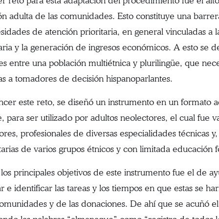
er reto para esta adaptación del procedimiento fue el alt
ón adulta de las comunidades. Esto constituye una barrer
esidades de atención prioritaria, en general vinculadas a l
aria y la generación de ingresos económicos. A esto se de
tes entre una población multiétnica y plurilingüe, que nec
ivas a tomadores de decisión hispanoparlantes.
ncer este reto, se diseñó un instrumento en un formato
e, para ser utilizado por adultos neolectores, el cual fue
res, profesionales de diversas especialidades técnicas y,
arias de varios grupos étnicos y con limitada educación f
los principales objetivos de este instrumento fue el de a
ar e identificar las tareas y los tiempos en que estas se ha
comunidades y de las donaciones. De ahí que se acuñó e