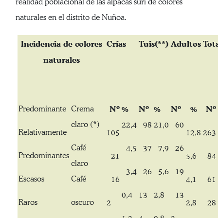
realidad poblacional de las alpacas suri de colores
naturales en el distrito de Nuñoa.
Incidencia de colores
Crías
Tuis(**)
Adultos
Tot
naturales
Predominante
Crema
Nº
%
Nº
%
Nº
%
Nº
claro (*)
22,4
98
21,0
60
Relativamente
105
12,8
263
Café
4,5
37
7,9
26
Predominantes
21
5,6
84
claro
3,4
26
5,6
19
Escasos
Café
16
4,1
61
0,4
13
2,8
13
Raros
oscuro
2
2,8
28