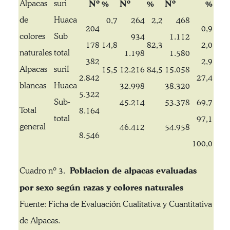
Alpacas
suri
Nº
%
Nº
%
Nº
%
de
Huaca
0,7
264
2,2
468
204
0,9
colores
Sub
934
1.112
178
14,8
82,3
2,0
naturales
total
1.198
1.580
382
2,9
Alpacas
suriI
15,5
12.216
84,5
15.058
2.842
27,4
blancas
Huaca
32.998
38.320
5.322
Sub-
45.214
53.378
69,7
Total
8.164
total
97,1
general
46.412
54.958
8.546
100,0
Poblacion de alpacas evaluadas
Cuadro nº 3.
por sexo según razas y colores naturales
Fuente: Ficha de Evaluación Cualitativa y Cuantitativa
de Alpacas.