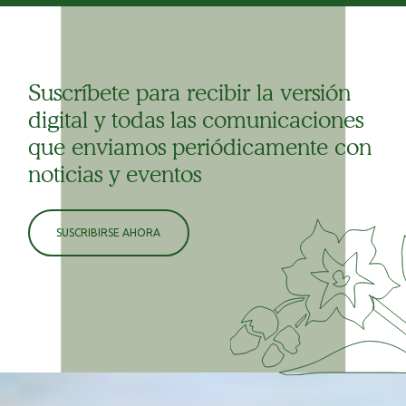
Suscríbete para recibir la versión
digital y todas las comunicaciones
que enviamos periódicamente con
noticias y eventos
SUSCRIBIRSE AHORA