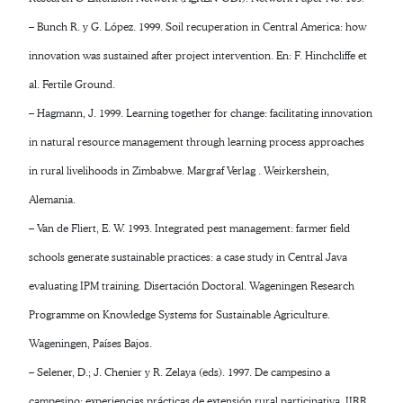
– Bunch R. y G. López. 1999. Soil recuperation in Central America: how
innovation was sustained after project intervention. En: F. Hinchcliffe et
al. Fertile Ground.
– Hagmann, J. 1999. Learning together for change: facilitating innovation
in natural resource management through learning process approaches
in rural livelihoods in Zimbabwe. Margraf Verlag . Weirkershein,
Alemania.
– Van de Fliert, E. W. 1993. Integrated pest management: farmer field
schools generate sustainable practices: a case study in Central Java
evaluating IPM training. Disertación Doctoral. Wageningen Research
Programme on Knowledge Systems for Sustainable Agriculture.
Wageningen, Países Bajos.
– Selener, D.; J. Chenier y R. Zelaya (eds). 1997. De campesino a
campesino: experiencias prácticas de extensión rural participativa. IIRR