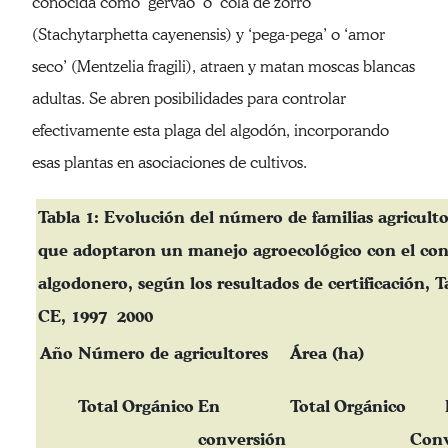
conocida como ‘gervão’ o ‘cola de zorro’
(Stachytarphetta cayenensis) y ‘pega-pega’ o ‘amor
seco’ (Mentzelia fragili), atraen y matan moscas blancas
adultas. Se abren posibilidades para controlar
efectivamente esta plaga del algodón, incorporando
esas plantas en asociaciones de cultivos.
Tabla 1: Evolución del número de familias agriculto
que adoptaron un manejo agroecológico con el con
algodonero, según los resultados de certificación, Ta
CE, 1997  2000
Año
Número de agricultores
Área (ha)
Total
Orgánico
En
Total
Orgánico
conversión
Conv