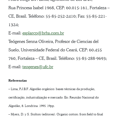
Rua Princesa Isabel 1968, CEP: 60.015-161, Fortaleza –
CE, Brasil. Teléfono: 55-85-252-2410; Fax: 55-85-221-
1324;
E-mail:
esplarcp@brhs.com.br
Teógenes Senna Oliveira, Profesor de Ciencias del
Suelo, Universidade Federal do Ceará, CEP: 60.455
760, Fortaleza – CE, Brasil. Teléfono: 55-85-288-9693;
E-mail:
teogenes@ufc.br
Referencias
– Lima, P.J.B.F. Algodâo orgânico: bases técnicas da produçâo,
certificaçâo, industralizaçâo e mercado. En: Reuniâo Nacional do
Algodâo, 8. Londrina. 1995. 19pp.
– Myers, D. y S. Stolton (editores). Organic cotton: from field to final