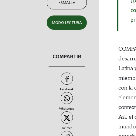
(D
-
SMALL
+
co
pr
MODO LECTURA
COMPAS
COMPARTIR
desarr
Latina
miembro
con la 
Facebook
element
context
WhatsApp
Así, el
mundo e
Twitter