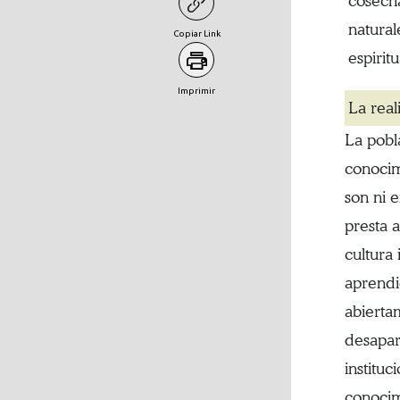
cosecha
natural
Copiar Link
espiritu
Imprimir
La real
La pobl
conocim
son ni 
presta 
cultura
aprendi
abierta
desapar
instituc
conocim