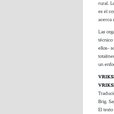
rural. L
es el c
acerca 
Las org
técnico
ellos– 
totalme
un enfo
VRIKSH
VRIKSH
Traduci
Brig. S
El text