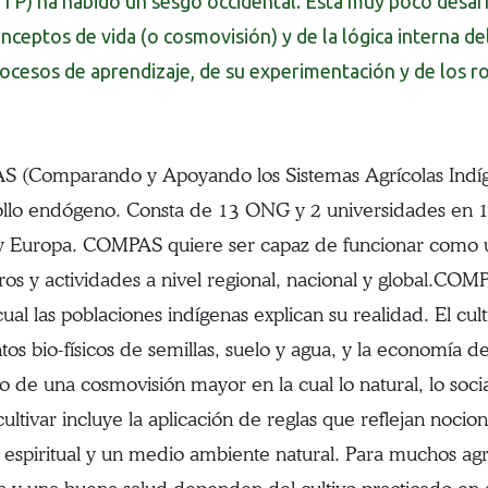
TP) ha habido un sesgo occidental. Está muy poco desar
nceptos de vida (o cosmovisión) y de la lógica interna d
ocesos de aprendizaje, de su experimentación y de los rol
 (Comparando y Apoyando los Sistemas Agrícolas Indíg
ollo endógeno. Consta de 13 ONG y 2 universidades en 10
 y Europa. COMPAS quiere ser capaz de funcionar como u
s y actividades a nivel regional, nacional y global.COMP
cual las poblaciones indígenas explican su realidad. El cul
os bio-físicos de semillas, suelo y agua, y la economía d
o de una cosmovisión mayor en la cual lo natural, lo social 
 cultivar incluye la aplicación de reglas que reflejan noci
spiritual y un medio ambiente natural. Para muchos agri