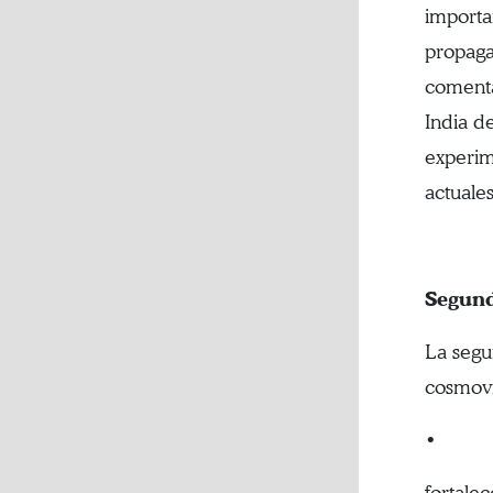
importan
propagac
comenta
India d
experim
actuales
Segun
La segu
cosmovi
•
fortalec