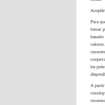
Acoplán
Para qu
tomar pa
basado 
valores
caracte
coopera
los pote
disponi
A parti
concluy
reconec