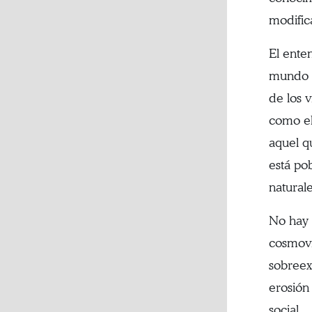
modific
El ente
mundo e
de los 
como el
aquel q
está po
naturale
No hay 
cosmovi
sobreex
erosión
social.