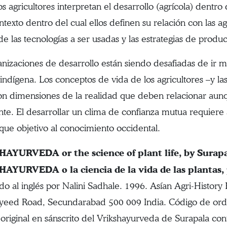
os agricultores interpretan el desarrollo (agrícola) dentr
ontexto dentro del cual ellos definen su relación con las 
de las tecnologías a ser usadas y las estrategias de produc
anizaciones de desarrollo están siendo desafiadas de ir m
 indígena. Los conceptos de vida de los agricultores –y la
son dimensiones de la realidad que deben relacionar au
nte. El desarrollar un clima de confianza mutua requiere
que objetivo al conocimiento occidental.
AYURVEDA or the science of plant life, by Surapal
AYURVEDA o la ciencia de la vida de las plantas, 
do al inglés por Nalini Sadhale. 1996. Asían Agri-History
ayeed Road, Secundarabad 500 009 India. Código de or
o original en sánscrito del Vrikshayurveda de Surapala con