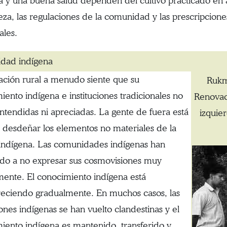
 y una buena salud dependen del cultivo practicado en a
eza, las regulaciones de la comunidad y las prescripciones
ales.
idad indígena
ación rural a menudo siente que su
Rukm
iento indígena e instituciones tradicionales no
Renovaci
entendidas ni apreciadas. La gente de fuera está
izquie
a desdeñar los elementos no materiales de la
 indígena. Las comunidades indígenas han
do a no expresar sus cosmovisiones muy
mente. El conocimiento indígena está
eciendo gradualmente. En muchos casos, las
iones indígenas se han vuelto clandestinas y el
iento indígena es mantenido, transferido y