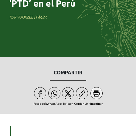
‘PTD’ en el Perú
KOR VOORZEE | Página
COMPARTIR
Facebook
WhatsApp
Twitter
Copiar Link
Imprimir