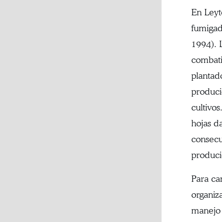
En Leyte
fumigad
1994). 
combati
plantado
produci
cultivo
hojas d
consecu
produci
Para ca
organiz
manejo 