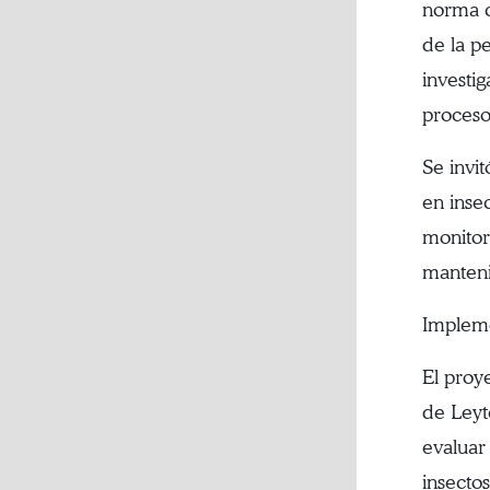
norma c
de la p
investi
proceso
Se invi
en inse
monitor
manteni
Impleme
El proy
de Leyt
evaluar
insecto