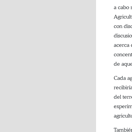
a cabo 
Agricul
con dis
discusi
acerca 
concent
de aque
Cada ag
recibirí
del ter
experim
agricult
También