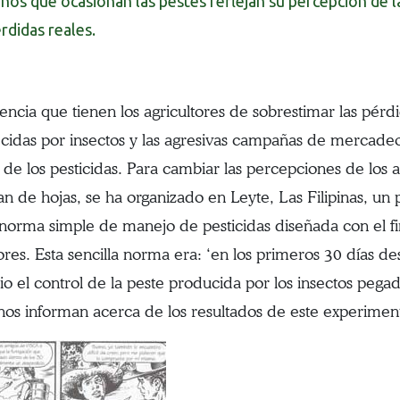
ños que ocasionan las pestes reflejan su percepción de la
rdidas reales.
encia que tienen los agricultores de sobrestimar las pérdi
idas por insectos y las agresivas campañas de mercadeo
 de los pesticidas. Para cambiar las percepciones de los a
an de hojas, se ha organizado en Leyte, Las Filipinas, un 
norma simple de manejo de pesticidas diseñada con el fin
ores. Esta sencilla norma era: ‘en los primeros 30 días de
io el control de la peste producida por los insectos pega
os informan acerca de los resultados de este experiment