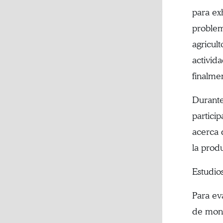
para exh
problem
agricul
activida
finalme
Durante
particip
acerca 
la prod
Estudio
Para ev
de moni