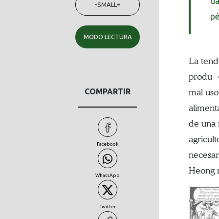
da
-
SMALL
+
pé
MODO LECTURA
La tend
produ¬c
COMPARTIR
mal uso
aliment
de una 
agricult
Facebook
necesar
Heong n
WhatsApp
Twitter