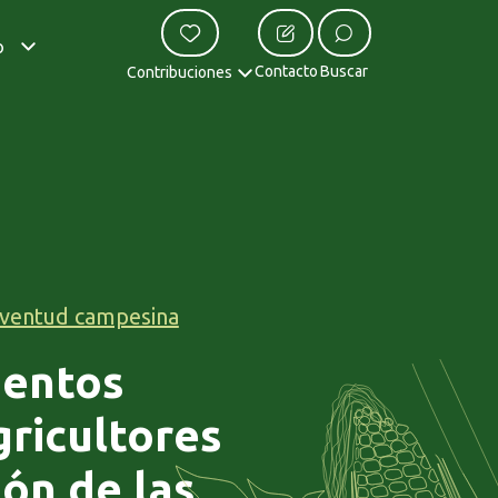
o
Contacto
Buscar
Contribuciones
juventud campesina
mentos
gricultores
ón de las