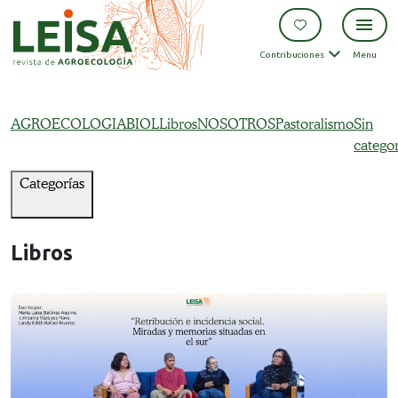
Contribuciones
Menu
AGROECOLOGIA
BIOL
Libros
NOSOTROS
Pastoralismo
Sin
categor
Categorías
Libros