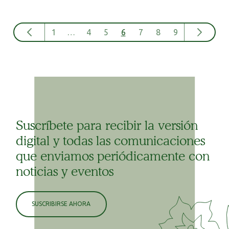
1
…
4
5
6
7
8
9
Suscríbete para recibir la versión
digital y todas las comunicaciones
que enviamos periódicamente con
noticias y eventos
SUSCRIBIRSE AHORA