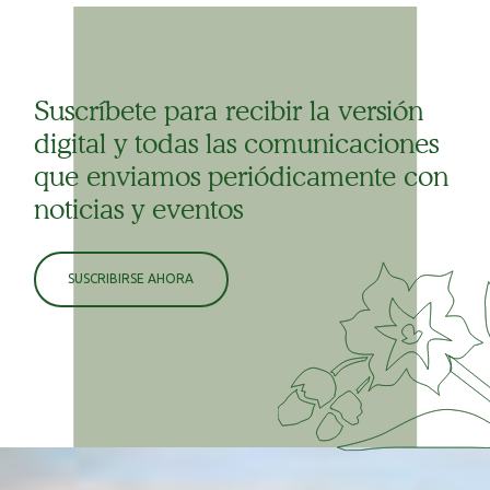
Suscríbete para recibir la versión
digital y todas las comunicaciones
que enviamos periódicamente con
noticias y eventos
SUSCRIBIRSE AHORA