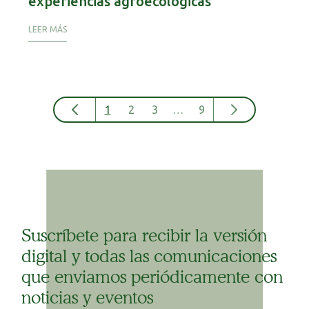
experiencias agroecológicas
LEER MÁS
1
2
3
…
9
Suscríbete para recibir la versión
digital y todas las comunicaciones
que enviamos periódicamente con
noticias y eventos