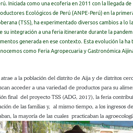
rú. Iniciada como una ecoferia en 2011 con la llegada de
oductores Ecológicos de Perú (ANPE-Perú) en la primera
berana (TSS), ha experimentado diversos cambios a lo la
e su integración a una feria itinerante durante la pandem
imentos generada en ese contexto. Esta evolución la ha
nocemos como Feria Agropecuaria y Gastronómica Aijin
a atrae a la población del distrito de Aija y de distritos 
can acceder a una variedad de productos para su alime
ión final del proyecto TSS (ADG, 2017), la feria contribuí
ación de las familias y, al mismo tiempo, a los ingresos d
paban, la mayoría de las cuales practicaban la agroecologí