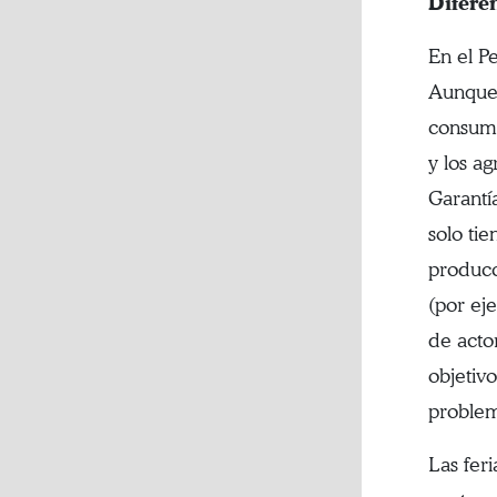
Diferen
En el Pe
Aunque 
consumi
y los ag
Garantía
solo ti
producc
(por eje
de acto
objetiv
problem
Las fer