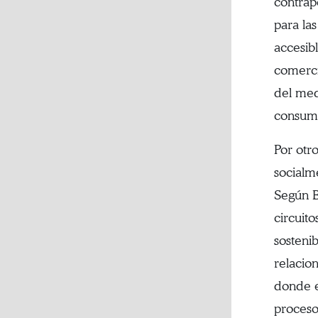
contrap
para la
accesib
comerci
del med
consumi
Por otr
socialme
Según B
circuito
sostenib
relacio
donde e
proceso