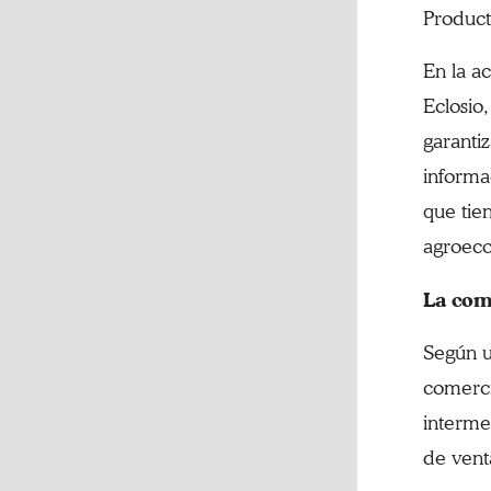
Product
En la a
Eclosio
garanti
informa
que tie
agroeco
La com
Según u
comerci
interme
de vent