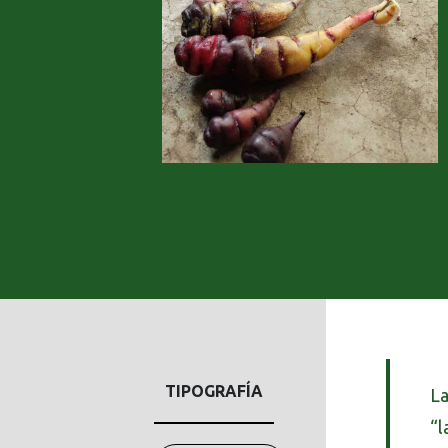
TIPOGRAFÍA
La
“l