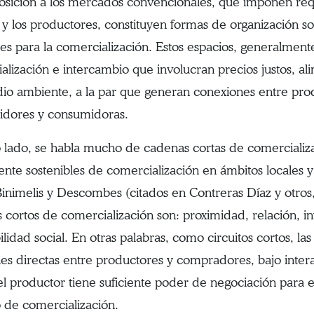
osición a los mercados convencionales, que imponen requ
s y los productores, constituyen formas de organización 
les para la comercialización. Estos espacios, generalment
alización e intercambio que involucran precios justos, al
io ambiente, a la par que generan conexiones entre pro
dores y consumidoras.
o lado, se habla mucho de cadenas cortas de comercializa
nte sostenibles de comercialización en ámbitos locales y p
inimelis y Descombes (citados en Contreras Díaz y otros, 
s cortos de comercialización son: proximidad, relación, in
ilidad social. En otras palabras, como circuitos cortos, las
nes directas entre productores y compradores, bajo intera
l productor tiene suficiente poder de negociación para e
 de comercialización.