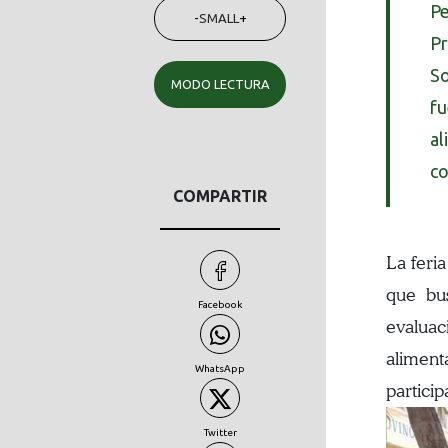
Pe
-
SMALL
+
Pr
So
MODO LECTURA
fu
al
co
COMPARTIR
La feri
que bus
Facebook
evaluac
aliment
WhatsApp
partici
Twitter