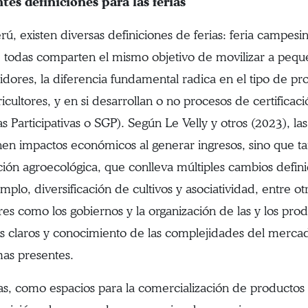
tes definiciones para las ferias
rú, existen diversas definiciones de ferias: feria campesina
todas comparten el mismo objetivo de movilizar a peque
dores, la diferencia fundamental radica en el tipo de pro
ricultores, y en si desarrollan o no procesos de certifica
s Participativas o SGP). Según Le Velly y otros (2023), la
enen impactos económicos al generar ingresos, sino que tam
ión agroecológica, que conlleva múltiples cambios definid
mplo, diversificación de cultivos y asociatividad, entre ot
res como los gobiernos y la organización de las y los pr
os claros y conocimiento de las complejidades del mercad
as presentes.
ias, como espacios para la comercialización de productos