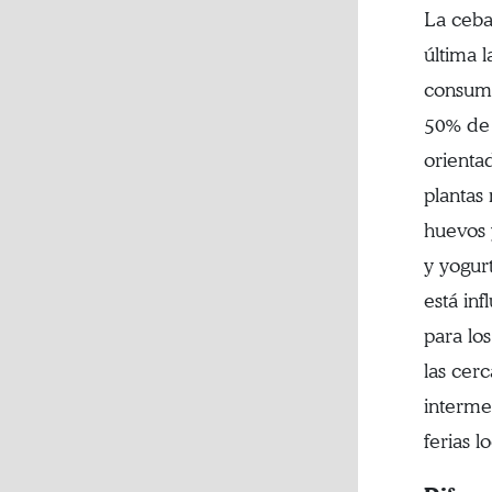
La ceba
última 
consumi
50% de 
orienta
plantas
huevos 
y yogur
está in
para lo
las cer
interme
ferias 