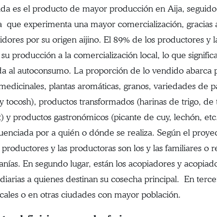
da es el producto de mayor producción en Aija, seguido 
la que experimenta una mayor comercialización, gracias a 
dores por su origen aijino. El 89% de los productores y l
su producción a la comercialización local, lo que signifi
da al autoconsumo. La proporción de lo vendido abarca pro
 medicinales, plantas aromáticas, granos, variedades de p
y tocosh), productos transformados (harinas de trigo, de
t) y productos gastronómicos (picante de cuy, lechón, etc
fluenciada por a quién o dónde se realiza. Según el proy
s productores y las productoras son los y las familiares o 
canías. En segundo lugar, están los acopiadores y acopiad
diarias a quienes destinan su cosecha principal. En terc
locales o en otras ciudades con mayor población.