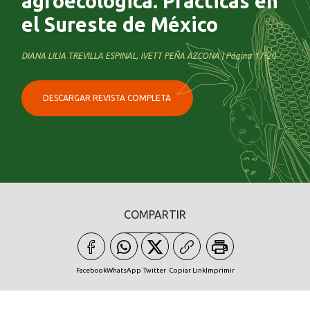
agroecológica. Prácticas en
el Sureste de México
DIANA LILIA TREVILLA ESPINAL, IVETT PEÑA AZCONA | Página 17-20
DESCARGAR REVISTA COMPLETA
COMPARTIR
Facebook
WhatsApp
Twitter
Copiar Link
Imprimir