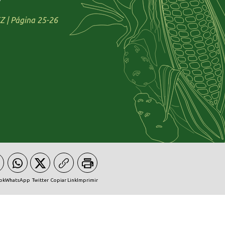
 | Página 25-26
ok
WhatsApp
Twitter
Copiar Link
Imprimir