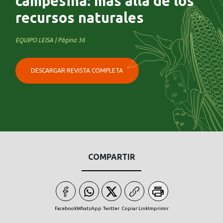
campesina: más allá de los
recursos naturales
EQUIPO LEISA | Página 36
DESCARGAR REVISTA COMPLETA
COMPARTIR
Facebook
WhatsApp
Twitter
Copiar Link
Imprimir