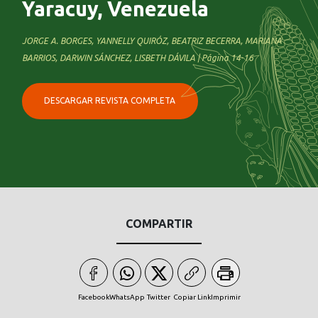
Yaracuy, Venezuela
JORGE A. BORGES, YANNELLY QUIRÓZ, BEATRIZ BECERRA, MARIANA
BARRIOS, DARWIN SÁNCHEZ, LISBETH DÁVILA | Página 14-16
DESCARGAR REVISTA COMPLETA
COMPARTIR
Facebook
WhatsApp
Twitter
Copiar Link
Imprimir