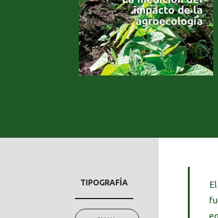
TIPOGRAFÍA
E
fu
eq