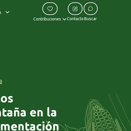
o
Contacto
Buscar
Contribuciones
a
Los
taña en la
limentación