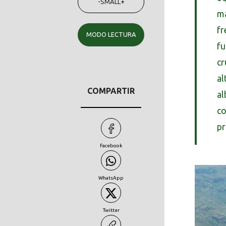
-
SMALL
+
má
fr
MODO LECTURA
fu
cr
al
COMPARTIR
al
co
pr
Facebook
WhatsApp
Twitter