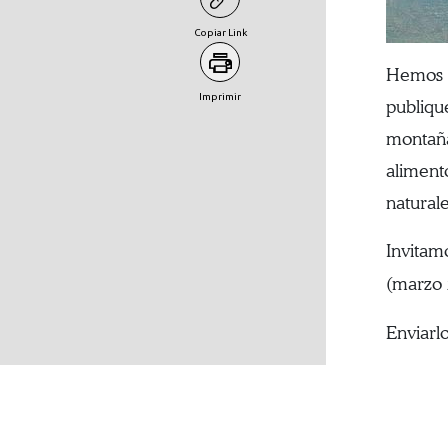
Copiar Link
Hemos c
Imprimir
publiqu
montaña
aliment
naturale
Invitam
(marzo 
Enviarl