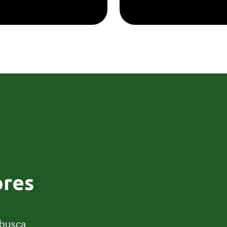
ores
 busca