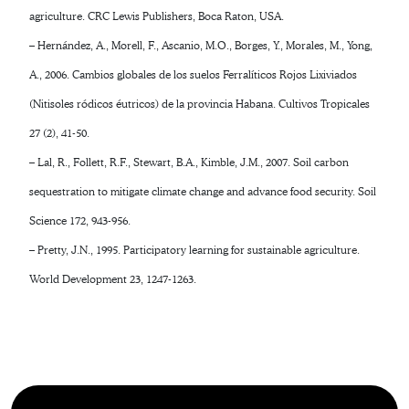
agriculture. CRC Lewis Publishers, Boca Raton, USA.
– Hernández, A., Morell, F., Ascanio, M.O., Borges, Y., Morales, M., Yong,
A., 2006. Cambios globales de los suelos Ferralíticos Rojos Lixiviados
(Nitisoles ródicos éutricos) de la provincia Habana. Cultivos Tropicales
27 (2), 41-50.
– Lal, R., Follett, R.F., Stewart, B.A., Kimble, J.M., 2007. Soil carbon
sequestration to mitigate climate change and advance food security. Soil
Science 172, 943-956.
– Pretty, J.N., 1995. Participatory learning for sustainable agriculture.
World Development 23, 1247-1263.