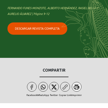
FERNANDO FUNES-MONZOTE, ALBERTO HERNÁNDEZ, RASIEL BELLO Y
AURELIO ÁLVAREZ | Página 9-12
DESCARGAR REVISTA COMPLETA
COMPARTIR
Facebook
WhatsApp
Twitter
Copiar Link
Imprimir