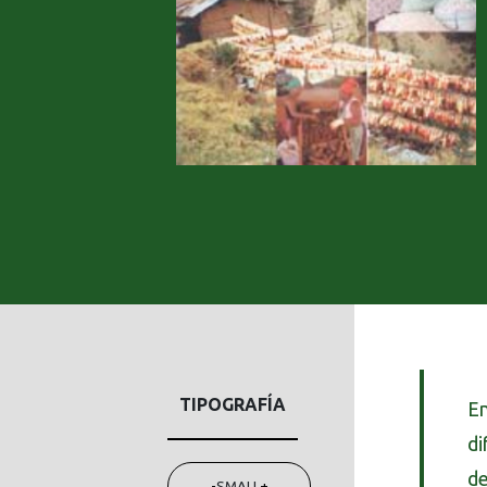
TIPOGRAFÍA
En
di
de
-
SMALL
+