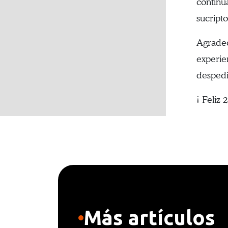
continu
sucripto
Agradec
experie
despedi
¡ Feliz 
Más artículos