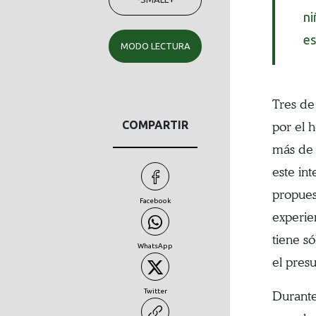
ni
es
MODO LECTURA
Tres de
COMPARTIR
por el 
más de 
este in
propues
Facebook
experie
tiene s
WhatsApp
el pres
Twitter
Durante