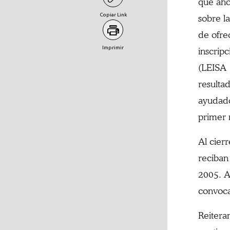
que aho
Copiar Link
sobre l
de ofre
Imprimir
inscrip
(LEISA 
resulta
ayudado
primer 
Al cier
reciban
2005. A
convoca
Reitera