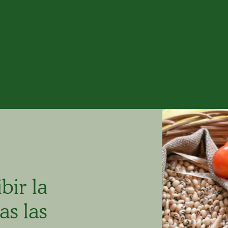
bir la
as las