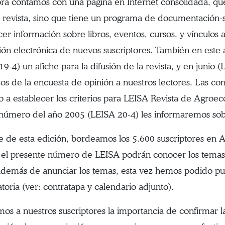
ra contamos con una página en Internet consolidada, qu
a revista, sino que tiene un programa de documentación-s
cer información sobre libros, eventos, cursos, y vínculos 
ción electrónica de nuevos suscriptores. También en este
19-4) un afiche para la difusión de la revista, y en junio 
dos de la encuesta de opinión a nuestros lectores. Las co
 a establecer los criterios para LEISA Revista de Agroeco
número del año 2005 (LEISA 20-4) les informaremos sob
re de esta edición, bordeamos los 5.600 suscriptores en 
 el presente número de LEISA podrán conocer los temas q
demás de anunciar los temas, esta vez hemos podido pub
toria (ver: contratapa y calendario adjunto).
mos a nuestros suscriptores la importancia de confirmar la