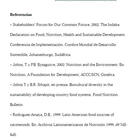
Referencias
– Stakeholders’ Forum for Our Common Future, 2002. The Indaba
Declaration on Food, Nutrition, Health and Sustainable Development.
Conferencia de Implementación. Cumbre Mundial de Desarrollo
Sostenible, Johanesburgo, Sudáfrica.
– Johns, T. y P.B. Eyzaguirre, 2002. Nutrition and the Environment. En:
Nutrition, A Foundation for Development, ACCC/SCN, Ginebra.
– Johns T. y B.R. Sthapit, en prensa. Biocultural diversity in the
sustainability of developing country food systems. Food Nutrition
Bulletin.
– Rodriguez-Amaya, D.B., 1999. Latin American food sources of
carotenoids. En: Archivos Latinoamericanos de Nutrición 1999; 49:74S-
84S.