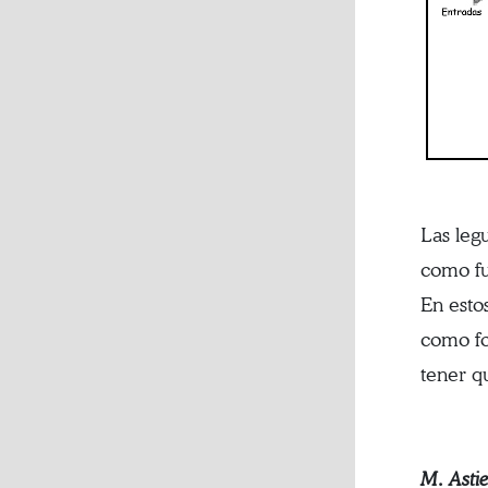
Las leg
como fu
En esto
como fo
tener q
M. Astie