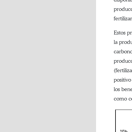
producc
fertili
Estos p
la produ
carbono
producc
(fertili
positivo
los ben
como ce