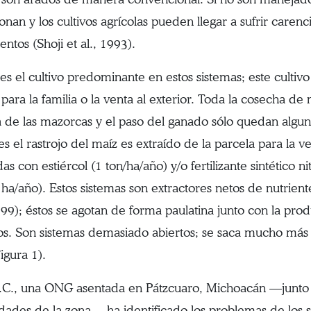
onan y los cultivos agrícolas pueden llegar a sufrir carenc
ntos (Shoji et al., 1993).
 es el cultivo predominante en estos sistemas; este cultiv
para la familia o la venta al exterior. Toda la cosecha de 
 de las mazorcas y el paso del ganado sólo quedan alguna
es el rastrojo del maíz es extraído de la parcela para la
adas con estiércol (1 ton/ha/año) y/o fertilizante sintético
ha/año). Estos sistemas son extractores netos de nutriente
999); éstos se agotan de forma paulatina junto con la prod
los. Son sistemas demasiado abiertos; se saca mucho más 
igura 1).
C., una ONG asentada en Pátzcuaro, Michoacán —junto c
ades de la zona— ha identificado los problemas de los 