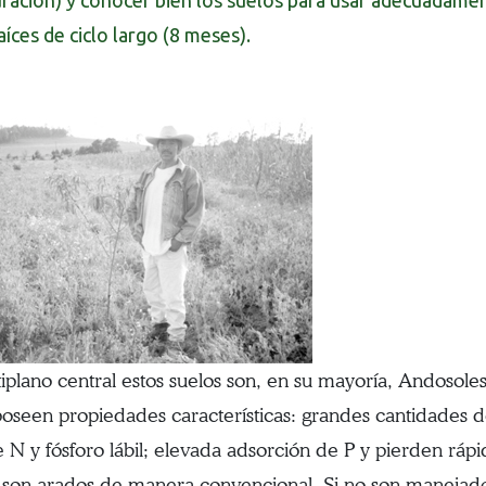
ración) y conocer bien los suelos para usar adecuadame
íces de ciclo largo (8 meses).
tiplano central estos suelos son, en su mayoría, Andosoles
poseen propiedades características: grandes cantidades d
e N y fósforo lábil; elevada adsorción de P y pierden ráp
son arados de manera convencional. Si no son manejad