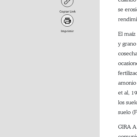
se erosi
Copiar Link
rendimie
Imprimir
El maíz
y grano 
cosecha
ocasion
fertiliz
amonio 
et al, 1
los sue
suelo (F
GIRA A.
comunid