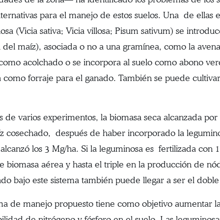
alternativas para el manejo de estos suelos. Una de ellas 
sa (Vicia sativa; Vicia villosa; Pisum sativum) se introdu
 del maíz), asociada o no a una gramínea, como la avena,
como acolchado o se incorpora al suelo como abono verd
 como forraje para el ganado. También se puede cultiva
.
 de varios experimentos, la biomasa seca alcanzada por 
íz cosechado, después de haber incorporado la legumino
alcanzó los 3 Mg/ha. Si la leguminosa es fertilizada con 1
e biomasa aérea y hasta el triple en la producción de nód
do bajo este sistema también puede llegar a ser el doble 
ema de manejo propuesto tiene como objetivo aumentar l
bilidad de nitrógeno y fósforo en el suelo. Las leguminos