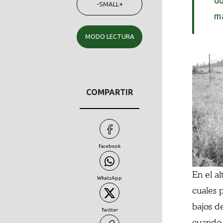
du
-
SMALL
+
ma
MODO LECTURA
COMPARTIR
Facebook
En el al
WhatsApp
cuales 
bajos d
Twitter
cuando 