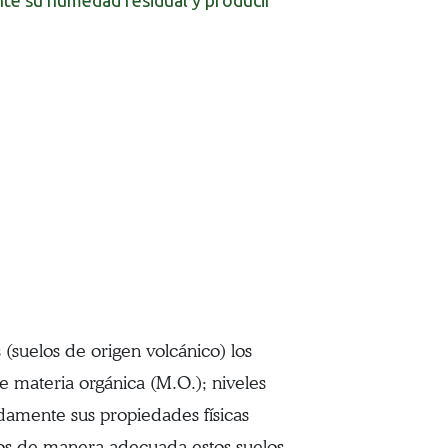
nte su humedad residual y producir
 (suelos de origen volcánico) los
e materia orgánica (M.O.); niveles
idamente sus propiedades físicas
os de manera adecuada estos suelos