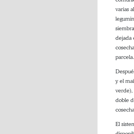
varias 
legumino
siembra
dejada 
cosecha
parcela
Después
y el ma
verde), 
doble d
cosecha
El sist
disponi