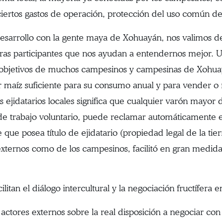
iertos gastos de operación, protección del uso común de la
 desarrollo con la gente maya de Xohuayán, nos valimos d
uras participantes que nos ayudan a entendernos mejor. 
objetivos de muchos campesinos y campesinas de Xohuayá
r maíz suficiente para su consumo anual y para vender o
s ejidatarios locales significa que cualquier varón mayor 
e trabajo voluntario, puede reclamar automáticamente el
ue posea título de ejidatario (propiedad legal de la ti
 externos como de los campesinos, facilitó en gran medid
litan el diálogo intercultural y la negociación fructífera 
s actores externos sobre la real disposición a negociar con