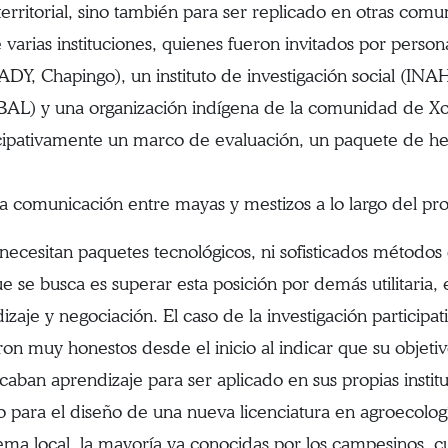
territorial, sino también para ser replicado en otras comu
 varias instituciones, quienes fueron invitados por perso
DY, Chapingo), un instituto de investigación social (INAH
MBAL) y una organización indígena de la comunidad de 
cipativamente un marco de evaluación, un paquete de he
a comunicación entre mayas y mestizos a lo largo del pr
 necesitan paquetes tecnológicos, ni sofisticados método
e se busca es superar esta posición por demás utilitaria
zaje y negociación. El caso de la investigación participa
ron muy honestos desde el inicio al indicar que su objeti
aban aprendizaje para ser aplicado en sus propias instit
para el diseño de una nueva licenciatura en agroecolog
stema local, la mayoría ya conocidas por los campesinos,