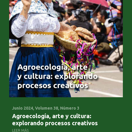
Junio 2024,
Volumen 38, Número 3
No
Agroecología, arte y cultura:
Co
explorando procesos creativos
ag
LEER MÁS
LE