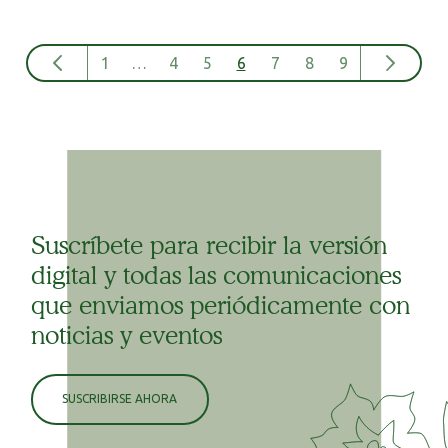
1
…
4
5
6
7
8
9
Suscríbete para recibir la versión
digital y todas las comunicaciones
que enviamos periódicamente con
noticias y eventos
SUSCRIBIRSE AHORA