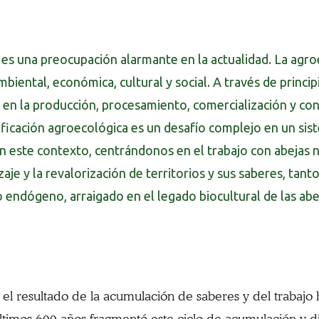
os es una preocupación alarmante en la actualidad. La ag
mbiental, económica, cultural y social. A través de princip
s en la producción, procesamiento, comercialización y co
sificación agroecológica es un desafío complejo en un si
n este contexto, centrándonos en el trabajo con abejas 
aje y la revalorización de territorios y sus saberes, ta
ndógeno, arraigado en el legado biocultural de las abe
n el resultado de la acumulación de saberes y del trabaj
timos 600 años fragmentó este ciclo de acumulación y dio