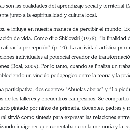
as son las cualidades del aprendizaje social y territoria
te junto a la espiritualidad y cultura local.
os, e influye en nuestra manera de percibir el mundo. Exist
ación de vida. Como dijo Shklovski (1978), “la finalidad 
afinar la percepción” (p. 10). La actividad artística per
ciones individuales al potencial creador de transformación
es (Boal, 2009). Por lo tanto, cuando se finaliza un traba
ableciendo un vínculo pedagógico entre la teoría y la prác
 participativa, dos cuentos: “Abuelas abejas” y “La pied
as de los talleres y encuentros campesinos. Se compartió
tario pintado por niños de primaria, docentes, padres y m
al sirvió como síntesis para expresar las relaciones entre 
tilizando imágenes que conectaban con la memoria y la espi