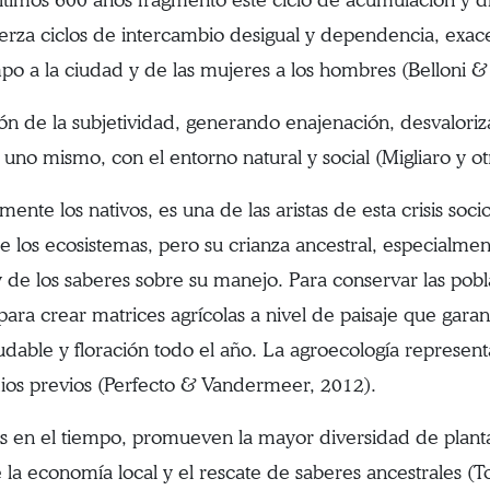
fuerza ciclos de intercambio desigual y dependencia, exac
mpo a la ciudad y de las mujeres a los hombres (Belloni &
ción de la subjetividad, generando enajenación, desvalori
uno mismo, con el entorno natural y social (Migliaro y ot
ente los nativos, es una de las aristas de esta crisis soci
de los ecosistemas, pero su crianza ancestral, especialmen
 de los saberes sobre su manejo. Para conservar las pobla
para crear matrices agrícolas a nivel de paisaje que garant
ludable y floración todo el año. La agroecología represent
dios previos (Perfecto & Vandermeer, 2012).
os en el tiempo, promueven la mayor diversidad de plantas
 la economía local y el rescate de saberes ancestrales (T