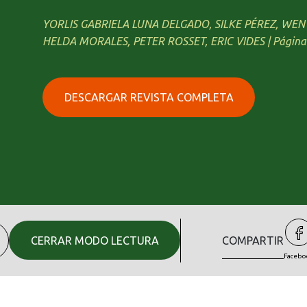
YORLIS GABRIELA LUNA DELGADO, SILKE PÉREZ, WE
HELDA MORALES, PETER ROSSET, ERIC VIDES | Página
DESCARGAR REVISTA COMPLETA
CERRAR MODO LECTURA
COMPARTIR
Facebo