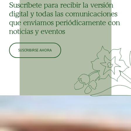
Suscríbete para recibir la versión
digital y todas las comunicaciones
que enviamos periódicamente con
noticias y eventos
SUSCRIBIRSE AHORA