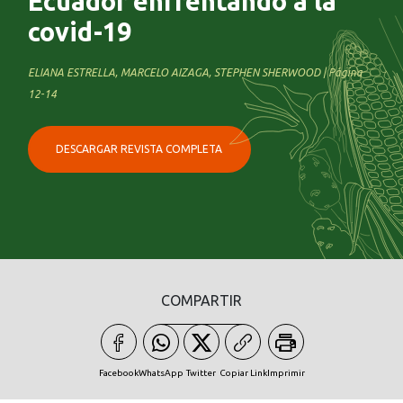
Ecuador enfrentando a la
covid-19
ELIANA ESTRELLA, MARCELO AIZAGA, STEPHEN SHERWOOD | Página
12-14
DESCARGAR REVISTA COMPLETA
COMPARTIR
Facebook
WhatsApp
Twitter
Copiar Link
Imprimir