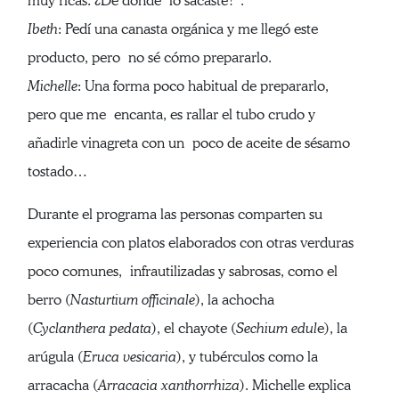
muy ricas. ¿De dónde lo sacaste?”.
Ibeth
: Pedí una canasta orgánica y me llegó este
producto, pero no sé cómo prepararlo.
Michelle
: Una forma poco habitual de prepararlo,
pero que me encanta, es rallar el tubo crudo y
añadirle vinagreta con un poco de aceite de sésamo
tostado…
Durante el programa las personas comparten su
experiencia con platos elaborados con otras verduras
poco comunes, infrautilizadas y sabrosas, como el
berro (
Nasturtium officinale
), la achocha
(
Cyclanthera pedata
), el chayote (
Sechium edul
e), la
arúgula (
Eruca vesicaria
), y tubérculos como la
arracacha (
Arracacia xanthorrhiza
). Michelle explica