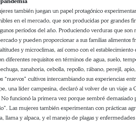
a pandemia
 mujeres también juegan un papel protagónico experimen
nibles en el mercado, que son producidas por grandes finc
 algunos períodos del año. Produciendo verduras que son
cado y pueden proporcionar a sus familias alimentos fre
s altitudes y microclimas, así como con el establecimien
n diferentes requisitos en términos de agua, suelo, temp
chuga, zanahoria, cebolla, repollo, rábano, perejil, apio
stos “nuevos” cultivos intercambiando sus experiencias e
pe, una líder campesina, declaró al volver de un viaje 
. No funcionó la primera vez porque sembré demasiado pr
o”. Las mujeres también experimentan con prácticas ag
a, llama y alpaca, y el manejo de plagas y enfermedades u