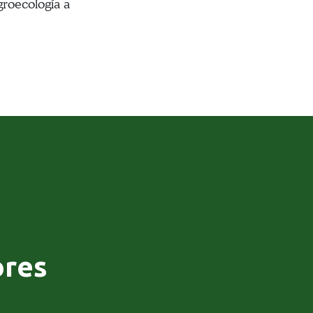
groecología a
ores