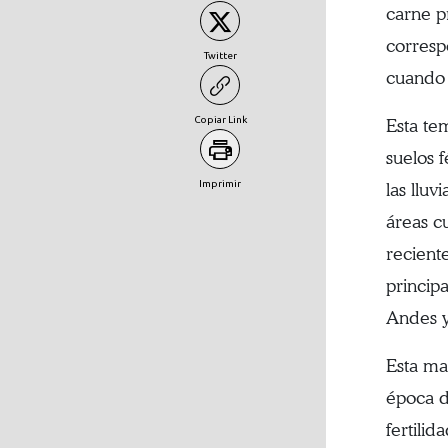
carne p
corresp
Twitter
cuando 
Copiar Link
Esta te
suelos f
Imprimir
las lluv
áreas cu
recient
principa
Andes y 
Esta ma
época d
fertilid