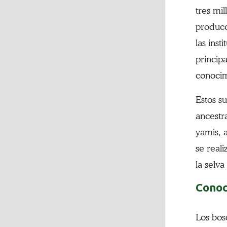
tres mi
producc
las ins
princip
conocim
Estos s
ancestr
yamis, a
se real
la selva
Conoc
Los bos