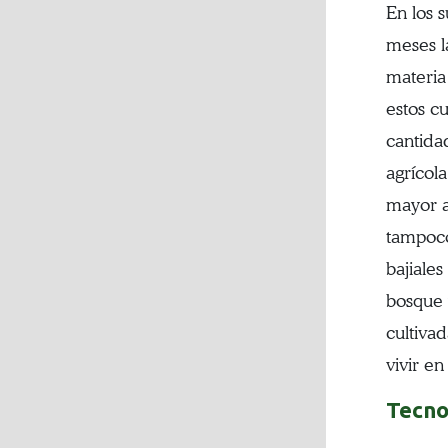
En los 
meses la
materia
estos c
cantidad
agrícola
mayor a
tampoco
bajiale
bosque y
cultiva
vivir en
Tecno