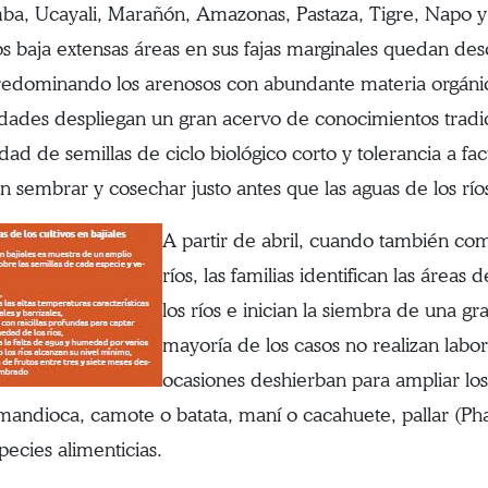
a, Ucayali, Marañón, Amazonas, Pastaza, Tigre, Napo y s
íos baja extensas áreas en sus fajas marginales quedan des
predominando los arenosos con abundante materia orgánic
ades despliegan un gran acervo de conocimientos tradicio
idad de semillas de ciclo biológico corto y tolerancia a f
n sembrar y cosechar justo antes que las aguas de los ríos
A partir de abril, cuando también co
ríos, las familias identifican las áreas 
los ríos e inician la siembra de una gr
mayoría de los casos no realizan labo
ocasiones deshierban para ampliar los b
mandioca, camote o batata, maní o cacahuete, pallar (Phas
pecies alimenticias.