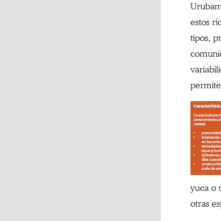
Urubamb
estos r
tipos, 
comunid
variabil
permite
yuca o 
otras es