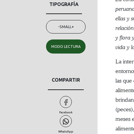
TIPOGRAFÍA
peruana 
ellas y 
-
SMALL
+
relació
y flora 
vida y 
MODO LECTURA
La inte
entorno
COMPARTIR
las que
aliment
brindan
(peces),
Facebook
meses e
alimento
WhatsApp