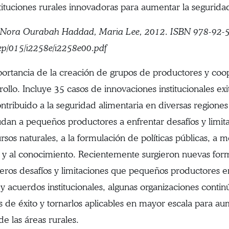
tituciones rurales innovadoras para aumentar la seguridad
y, Nora Ourabah Haddad, Maria Lee, 2012. ISBN 978-92
ep/015/i2258e/i2258e00.pdf
portancia de la creación de grupos de productores y coop
ollo. Incluye 35 casos de innovaciones institucionales e
tribuido a la seguridad alimentaria en diversas regione
dan a pequeños productores a enfrentar desafíos y limit
rsos naturales, a la formulación de políticas públicas, a 
ión y al conocimiento. Recientemente surgieron nuevas f
meros desafíos y limitaciones que pequeños productores e
 y acuerdos institucionales, algunas organizaciones conti
s de éxito y tornarlos aplicables en mayor escala para au
de las áreas rurales.