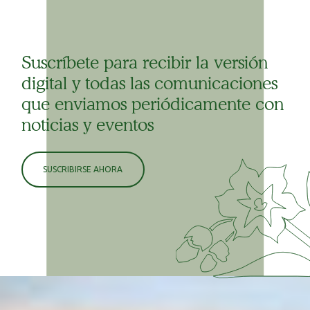
Suscríbete para recibir la versión
digital y todas las comunicaciones
que enviamos periódicamente con
noticias y eventos
SUSCRIBIRSE AHORA